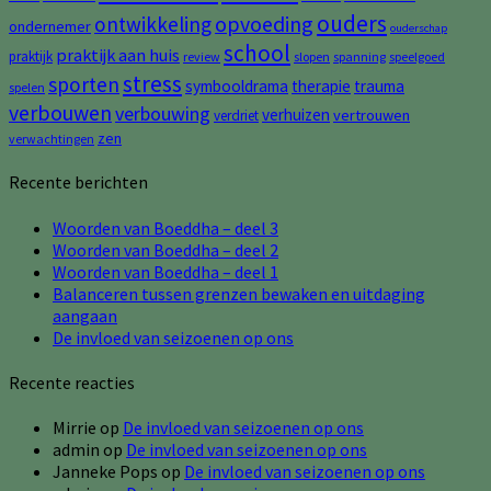
ouders
opvoeding
ontwikkeling
ondernemer
ouderschap
school
praktijk aan huis
praktijk
review
slopen
spanning
speelgoed
stress
sporten
symbooldrama
therapie
trauma
spelen
verbouwen
verbouwing
verhuizen
vertrouwen
verdriet
zen
verwachtingen
Recente berichten
Woorden van Boeddha – deel 3
Woorden van Boeddha – deel 2
Woorden van Boeddha – deel 1
Balanceren tussen grenzen bewaken en uitdaging
aangaan
De invloed van seizoenen op ons
Recente reacties
Mirrie
op
De invloed van seizoenen op ons
admin
op
De invloed van seizoenen op ons
Janneke Pops
op
De invloed van seizoenen op ons