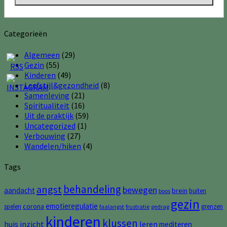
Categorieën
Algemeen
(29)
Gezin
(55)
Kinderen
(49)
Leefstijl&gezondheid
(8)
Samenleving
(21)
Spiritualiteit
(16)
Uit de praktijk
(59)
Uncategorized
(1)
Verbouwing
(27)
Wandelen/hiken
(4)
Tags
behandeling
angst
bewegen
aandacht
brein
buiten
boos
gezin
emotieregulatie
corona
spelen
grenzen
faalangst
frustratie
gedrag
kinderen
klussen
huis
inzicht
leren
mediteren