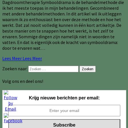
Dagdroomtherapie Symbooldrama is de behandelmethode die
ik het meeste toepas in mijn behandelingen. Gecombineerd
met andere behandelmethoden. In dit artikel wil ik uitleggen
waarom ik zo enthousiast ben over deze methode en hoe het
werkt. Dat zal nooit volledig kunnen in één kort artikeltje. De
beste manier om te snappen hoe het werkt, is het zelf te
ervaren. Sommige dingen zijn namelijk niet in woorden te
vatten. En dat is eigenlijk ook de kracht van symbooldrama:
door te ervaren wat…
Lees Meer
Lees Meer
Zoeken naar:
Zoeken
Volg ons en deel ons!
Krijg nieuwe berichten per email: