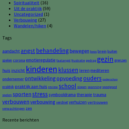
Spiritualiteit
(16)
Uit de praktijk
(59)
Uncategorized
(1)
Verbouwing
(27)
Wandelen/hiken
(4)
Tags
behandeling
angst
bewegen
aandacht
brein
buiten
boos
gezin
emotieregulatie
corona
spelen
grenzen
faalangst
frustratie
gedrag
kinderen
klussen
huis
inzicht
leren
mediteren
ouders
opvoeding
ontwikkeling
ondernemer
ouderschap
school
praktijk aan huis
praktijk
review
slopen
spanning
speelgoed
stress
sporten
symbooldrama
therapie
trauma
spelen
verbouwen
verbouwing
verhuizen
vertrouwen
verdriet
zen
verwachtingen
Recente berichten