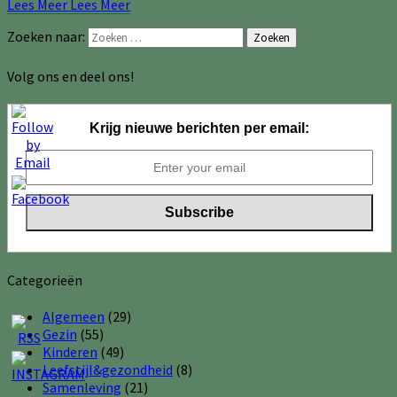
Lees Meer
Lees Meer
Zoeken naar:
Zoeken
Volg ons en deel ons!
Krijg nieuwe berichten per email:
Categorieën
Algemeen
(29)
Gezin
(55)
Kinderen
(49)
Leefstijl&gezondheid
(8)
Samenleving
(21)