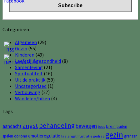
Categorieën
Algemeen
(29)
Gezin
(55)
Kinderen
(49)
Leefstijl&gezondheid
(8)
Samenleving
(21)
Spiritualiteit
(16)
Uit de praktijk
(59)
Uncategorized
(1)
Verbouwing
(27)
Wandelen/hiken
(4)
Tags
behandeling
angst
bewegen
aandacht
brein
buiten
boos
gezin
emotieregulatie
corona
spelen
grenzen
faalangst
frustratie
gedrag