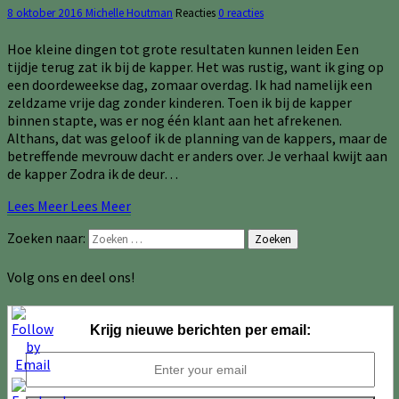
8 oktober 2016
Michelle Houtman
Reacties
0 reacties
Hoe kleine dingen tot grote resultaten kunnen leiden Een
tijdje terug zat ik bij de kapper. Het was rustig, want ik ging op
een doordeweekse dag, zomaar overdag. Ik had namelijk een
zeldzame vrije dag zonder kinderen. Toen ik bij de kapper
binnen stapte, was er nog één klant aan het afrekenen.
Althans, dat was geloof ik de planning van de kappers, maar de
betreffende mevrouw dacht er anders over. Je verhaal kwijt aan
de kapper Zodra ik de deur…
Lees Meer
Lees Meer
Zoeken naar:
Zoeken
Volg ons en deel ons!
Krijg nieuwe berichten per email: