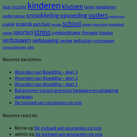
kinderen
klussen
huis
inzicht
leren
mediteren
ouders
opvoeding
ontwikkeling
ondernemer
ouderschap
school
praktijk aan huis
praktijk
review
slopen
spanning
speelgoed
stress
sporten
symbooldrama
therapie
trauma
spelen
verbouwen
verbouwing
verhuizen
vertrouwen
verdriet
zen
verwachtingen
Recente berichten
Woorden van Boeddha – deel 3
Woorden van Boeddha – deel 2
Woorden van Boeddha – deel 1
Balanceren tussen grenzen bewaken en uitdaging
aangaan
De invloed van seizoenen op ons
Recente reacties
Mirrie
op
De invloed van seizoenen op ons
admin
op
De invloed van seizoenen op ons