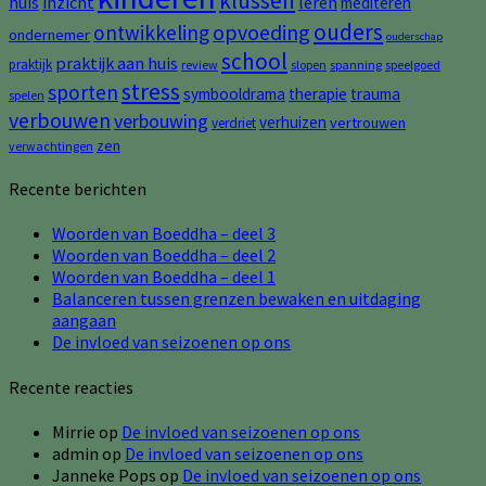
klussen
huis
inzicht
leren
mediteren
ouders
opvoeding
ontwikkeling
ondernemer
ouderschap
school
praktijk aan huis
praktijk
review
slopen
spanning
speelgoed
stress
sporten
symbooldrama
therapie
trauma
spelen
verbouwen
verbouwing
verhuizen
vertrouwen
verdriet
zen
verwachtingen
Recente berichten
Woorden van Boeddha – deel 3
Woorden van Boeddha – deel 2
Woorden van Boeddha – deel 1
Balanceren tussen grenzen bewaken en uitdaging
aangaan
De invloed van seizoenen op ons
Recente reacties
Mirrie
op
De invloed van seizoenen op ons
admin
op
De invloed van seizoenen op ons
Janneke Pops
op
De invloed van seizoenen op ons