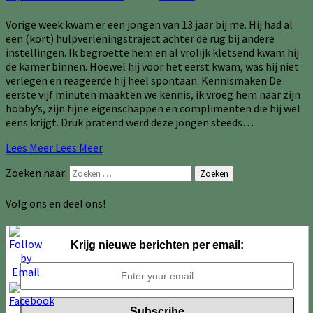
Vorige week kwam er een jongen van 13 jaar bij me. Hij had al
een (kort) hulpverleningstraject achter de rug bij andere
instellingen. Ik begroette hem en al vrolijk kletsend kwam hij
de kamer binnen. Hoewel hij voor het eerst kwam, was hij niet
verlegen en reageerde hij heel spontaan. Kennismaken De
eerste vijf minuten maakten we kennis, ik vroeg hem naar zijn
hobby’s, zijn fijne eigenschappen en complimenten die hij wel
eens krijgt. Druk pratend werd deze jongen steeds…
Lees Meer
Lees Meer
Zoeken naar:
Zoeken
Volg ons en deel ons!
Krijg nieuwe berichten per email: