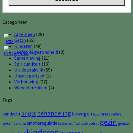
Categorieën
Algemeen
(29)
Gezin
(55)
Kinderen
(49)
Leefstijl&gezondheid
(8)
Samenleving
(21)
Spiritualiteit
(16)
Uit de praktijk
(59)
Uncategorized
(1)
Verbouwing
(27)
Wandelen/hiken
(4)
Tags
behandeling
angst
bewegen
aandacht
brein
buiten
boos
gezin
emotieregulatie
corona
spelen
grenzen
faalangst
frustratie
gedrag
kinderen