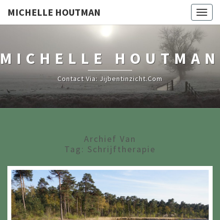
MICHELLE HOUTMAN
Togg
navig
MICHELLE HOUTMAN
Contact Via: Jijbentinzicht.com
Archief Van
Tag:
Schrijftherapie