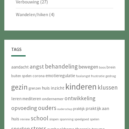
Verbouwing
(27)
Wandelen/hiken
(4)
TAGS
behandeling
angst
bewegen
aandacht
brein
boos
emotieregulatie
corona
buiten spelen
faalangst
frustratie
gedrag
kinderen
gezin
klussen
huis
inzicht
grenzen
ontwikkeling
leren
mediteren
ondernemer
ouders
opvoeding
praktijk aan
praktijk
ouderschap
school
huis
review
slopen
spanning
speelgoed
spelen
stress
sporten