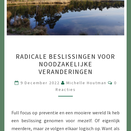
RADICALE
RADICALE BESLISSINGEN VOOR
BESLISSINGEN
NOODZAKELIJKE
VOOR
VERANDERINGEN
NOODZAKELIJKE
VERANDERINGEN
Reactie
9 December 2022
Michelle Houtman
0
Reacties
Full focus op preventie en een mooiere wereld Ik heb
een beslissing genomen voor mezelf. Of eigenlijk
meerdere, maar ze volgen elkaar logisch op. Want als