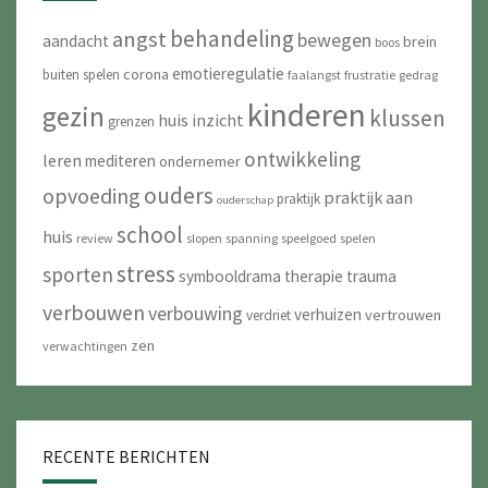
behandeling
angst
bewegen
aandacht
brein
boos
emotieregulatie
corona
buiten spelen
faalangst
frustratie
gedrag
kinderen
gezin
klussen
huis
inzicht
grenzen
ontwikkeling
leren
mediteren
ondernemer
ouders
opvoeding
praktijk aan
praktijk
ouderschap
school
huis
review
slopen
spanning
speelgoed
spelen
stress
sporten
symbooldrama
therapie
trauma
verbouwen
verbouwing
verhuizen
vertrouwen
verdriet
zen
verwachtingen
RECENTE BERICHTEN