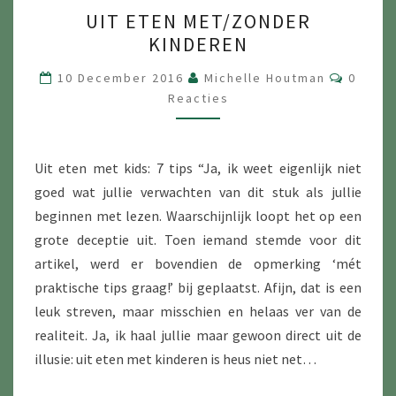
UIT
UIT ETEN MET/ZONDER
ETEN
KINDEREN
MET/ZONDER
KINDEREN
Reacti
10 December 2016
Michelle Houtman
0
Reacties
Uit eten met kids: 7 tips “Ja, ik weet eigenlijk niet
goed wat jullie verwachten van dit stuk als jullie
beginnen met lezen. Waarschijnlijk loopt het op een
grote deceptie uit. Toen iemand stemde voor dit
artikel, werd er bovendien de opmerking ‘mét
praktische tips graag!’ bij geplaatst. Afijn, dat is een
leuk streven, maar misschien en helaas ver van de
realiteit. Ja, ik haal jullie maar gewoon direct uit de
illusie: uit eten met kinderen is heus niet net…