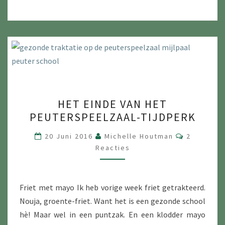
HET
HET EINDE VAN HET
EINDE
PEUTERSPEELZAAL-TIJDPERK
VAN
HET
Reacties
20 Juni 2016
Michelle Houtman
2
PEUTERSPEELZAAL-
Reacties
TIJDPERK
Friet met mayo Ik heb vorige week friet getrakteerd.
Nouja, groente-friet. Want het is een gezonde school
hè! Maar wel in een puntzak. En een klodder mayo