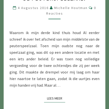
WEL
OF
Reactie
4 Augustus 2016
Michelle Houtman
0
NIET
Reacties
NAAR
DE
Waarom ik mijn derde kind thuis houd Al eerder
PEUTERSPEELZAAL?
schreef ik over het afscheid van mijn middelste van de
peuterspeelzaal. Toen mijn oudste nog naar de
speelzaal ging, was dit op een andere locatie en met
een iets ander beleid. Er was toen nog volledige
vergoeding voor de twee ochtendjes die zij per week
ging. Dit maakte de drempel voor mij laag om haar
hier naartoe te laten gaan, zodat ik die uurtjes even
mijn handen vrij had. Maar al…
LEES MEER
LEES MEER