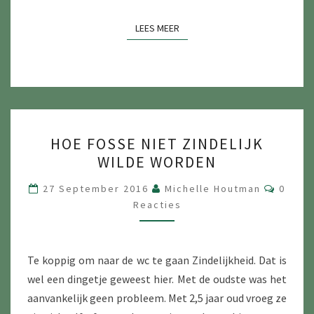
LEES MEER
LEES MEER
HOE
HOE FOSSE NIET ZINDELIJK
FOSSE
WILDE WORDEN
NIET
ZINDELIJK
Reacti
27 September 2016
Michelle Houtman
0
WILDE
Reacties
WORDEN
Te koppig om naar de wc te gaan Zindelijkheid. Dat is
wel een dingetje geweest hier. Met de oudste was het
aanvankelijk geen probleem. Met 2,5 jaar oud vroeg ze