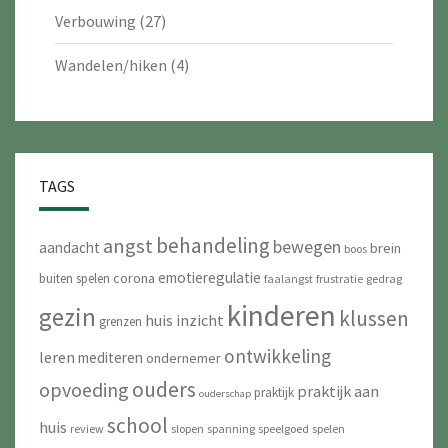
Verbouwing
(27)
Wandelen/hiken
(4)
TAGS
behandeling
angst
bewegen
aandacht
brein
boos
emotieregulatie
corona
buiten spelen
faalangst
frustratie
gedrag
kinderen
gezin
klussen
huis
inzicht
grenzen
ontwikkeling
leren
mediteren
ondernemer
ouders
opvoeding
praktijk aan
praktijk
ouderschap
school
huis
review
slopen
spanning
speelgoed
spelen