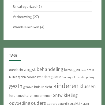
Uncategorized
(1)
Verbouwing
(27)
Wandelen/hiken
(4)
TAGS
behandeling
angst
bewegen
aandacht
brein
boos
emotieregulatie
corona
buiten spelen
faalangst
frustratie
gedrag
kinderen
gezin
klussen
huis
inzicht
grenzen
ontwikkeling
leren
mediteren
ondernemer
ouders
opvoeding
praktijk aan
praktijk
ouderschap