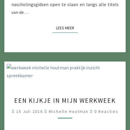
nascholingsgidsen open te slaan en langs alle titels
T
van de…
O
R
LEES MEER
LEES MEER
T
H
O
P
E
D
A
G
O
E
EEN KIJKJE IN MIJN WERKWEEK
O
E
G
N
R
15 Juli 2016
Michelle Houtman
0 Reacties
G
E
K
A
E
C
I
T