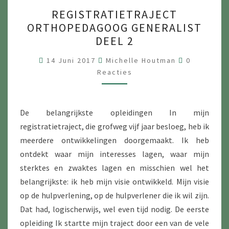
R
REGISTRATIETRAJECT
E
ORTHOPEDAGOOG GENERALIST
G
DEEL 2
I
S
R
14 Juni 2017
Michelle Houtman
0
E
Reacties
T
A
C
R
T
I
A
E
De belangrijkste opleidingen In mijn
T
S
registratietraject, die grofweg vijf jaar besloeg, heb ik
I
meerdere ontwikkelingen doorgemaakt. Ik heb
E
ontdekt waar mijn interesses lagen, waar mijn
T
sterktes en zwaktes lagen en misschien wel het
R
belangrijkste: ik heb mijn visie ontwikkeld. Mijn visie
A
op de hulpverlening, op de hulpverlener die ik wil zijn.
J
Dat had, logischerwijs, wel even tijd nodig. De eerste
E
opleiding Ik startte mijn traject door een van de vele
C