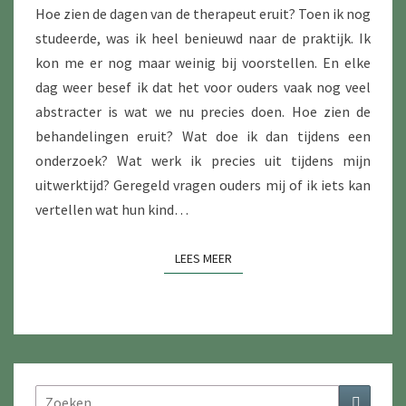
N
J
I
Hoe zien de dagen van de therapeut eruit? Toen ik nog
E
E
K
studeerde, was ik heel benieuwd naar de praktijk. Ik
S
R
J
kon me er nog maar weinig bij voorstellen. En elke
A
E
dag weer besef ik dat het voor ouders vaak nog veel
L
I
abstracter is wat we nu precies doen. Hoe zien de
I
N
behandelingen eruit? Wat doe ik dan tijdens een
S
M
onderzoek? Wat werk ik precies uit tijdens mijn
T
I
uitwerktijd? Geregeld vragen ouders mij of ik iets kan
D
J
vertellen wat hun kind…
E
N
E
W
LEES MEER
LEES MEER
L
E
2
R
K
W
E
Zoeken
Zoeken
E