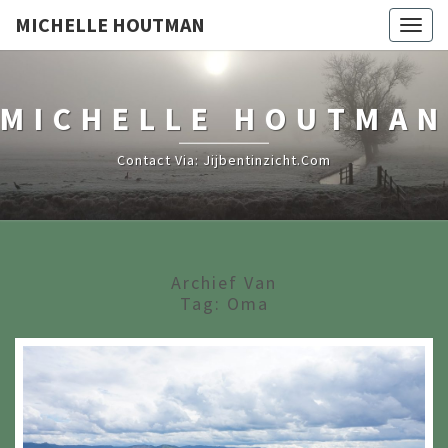
MICHELLE HOUTMAN
Togg
navig
MICHELLE HOUTMAN
Contact Via: Jijbentinzicht.com
Archief Van
Tag:
Oma