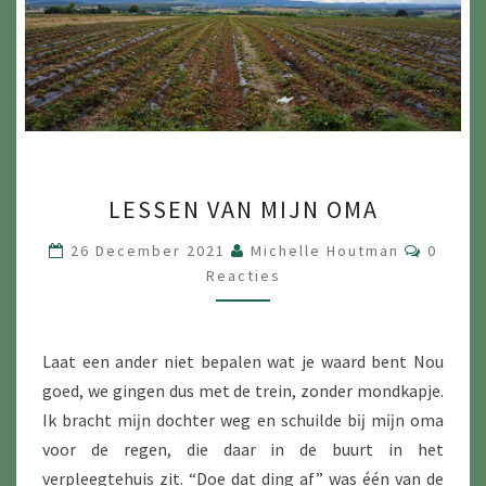
LESSEN
LESSEN VAN MIJN OMA
VAN
MIJN
Reacti
26 December 2021
Michelle Houtman
0
OMA
Reacties
Laat een ander niet bepalen wat je waard bent Nou
goed, we gingen dus met de trein, zonder mondkapje.
Ik bracht mĳn dochter weg en schuilde bĳ mĳn oma
voor de regen, die daar in de buurt in het
verpleegtehuis zit. “Doe dat ding af” was één van de