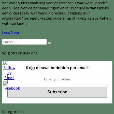
het voor ouders vaak nog veel abstracter is wat we nu precies
doen. Hoe zien de behandelingen eruit? Wat doe ik dan tijdens
een onderzoek? Wat werk ik precies uit tijdens mijn
uitwerktijd? Geregeld vragen ouders mij of ik iets kan vertellen
wat hun kind…
Lees
Lees Meer
Meer
Zoeken
Zoeken
naar:
Volg ons en deel ons!
Krijg nieuwe berichten per email:
Categorieën