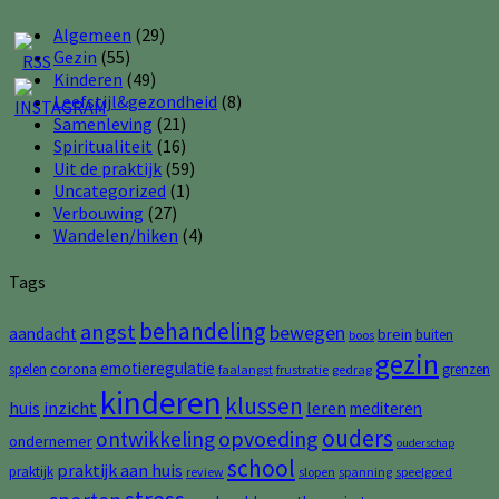
Algemeen
(29)
Gezin
(55)
Kinderen
(49)
Leefstijl&gezondheid
(8)
Samenleving
(21)
Spiritualiteit
(16)
Uit de praktijk
(59)
Uncategorized
(1)
Verbouwing
(27)
Wandelen/hiken
(4)
Tags
behandeling
angst
bewegen
aandacht
brein
buiten
boos
gezin
emotieregulatie
corona
spelen
grenzen
faalangst
frustratie
gedrag
kinderen
klussen
huis
inzicht
leren
mediteren
ouders
opvoeding
ontwikkeling
ondernemer
ouderschap
school
praktijk aan huis
praktijk
review
slopen
spanning
speelgoed
stress