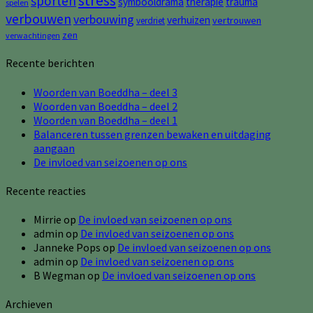
sporten
symbooldrama
therapie
trauma
spelen
verbouwen
verbouwing
verhuizen
vertrouwen
verdriet
zen
verwachtingen
Recente berichten
Woorden van Boeddha – deel 3
Woorden van Boeddha – deel 2
Woorden van Boeddha – deel 1
Balanceren tussen grenzen bewaken en uitdaging
aangaan
De invloed van seizoenen op ons
Recente reacties
Mirrie
op
De invloed van seizoenen op ons
admin
op
De invloed van seizoenen op ons
Janneke Pops
op
De invloed van seizoenen op ons
admin
op
De invloed van seizoenen op ons
B Wegman
op
De invloed van seizoenen op ons
Archieven