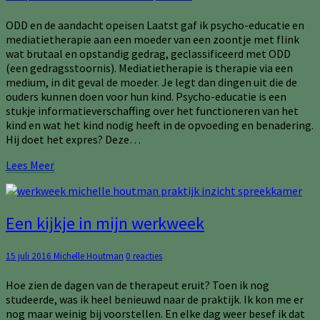
naar
meer
ODD en de aandacht opeisen Laatst gaf ik psycho-educatie en
begrip
mediatietherapie aan een moeder van een zoontje met flink
wat brutaal en opstandig gedrag, geclassificeerd met ODD
(een gedragsstoornis). Mediatietherapie is therapie via een
medium, in dit geval de moeder. Je legt dan dingen uit die de
ouders kunnen doen voor hun kind. Psycho-educatie is een
stukje informatieverschaffing over het functioneren van het
kind en wat het kind nodig heeft in de opvoeding en benadering.
Hij doet het expres? Deze…
Lees
Lees Meer
Meer
Een
Een kijkje in mijn werkweek
kijkje
in
Reacties
15 juli 2016
Michelle Houtman
0 reacties
mijn
werkweek
Hoe zien de dagen van de therapeut eruit? Toen ik nog
studeerde, was ik heel benieuwd naar de praktijk. Ik kon me er
nog maar weinig bij voorstellen. En elke dag weer besef ik dat