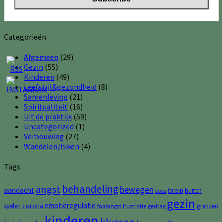
Categorieën
Algemeen
(29)
Gezin
(55)
Kinderen
(49)
Leefstijl&gezondheid
(8)
Samenleving
(21)
Spiritualiteit
(16)
Uit de praktijk
(59)
Uncategorized
(1)
Verbouwing
(27)
Wandelen/hiken
(4)
Tags
behandeling
angst
bewegen
aandacht
brein
buiten
boos
gezin
emotieregulatie
corona
spelen
grenzen
faalangst
frustratie
gedrag
kinderen