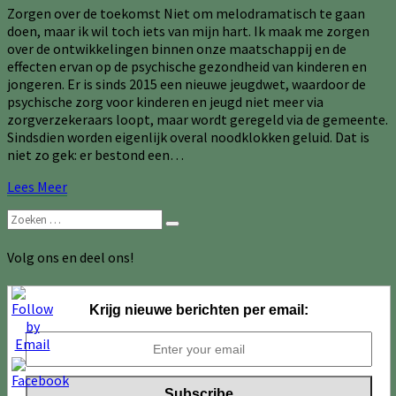
Zorgen over de toekomst Niet om melodramatisch te gaan
doen, maar ik wil toch iets van mijn hart. Ik maak me zorgen
over de ontwikkelingen binnen onze maatschappij en de
effecten ervan op de psychische gezondheid van kinderen en
jongeren. Er is sinds 2015 een nieuwe jeugdwet, waardoor de
psychische zorg voor kinderen en jeugd niet meer via
zorgverzekeraars loopt, maar wordt geregeld via de gemeente.
Sindsdien worden eigenlijk overal noodklokken geluid. Dat is
niet zo gek: er bestond een…
Lees
Lees Meer
Meer
Zoeken
Zoeken
naar:
Volg ons en deel ons!
Krijg nieuwe berichten per email: