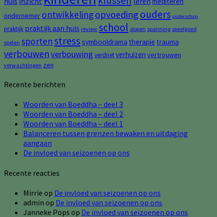
klussen
huis
inzicht
leren
mediteren
ouders
opvoeding
ontwikkeling
ondernemer
ouderschap
school
praktijk aan huis
praktijk
review
slopen
spanning
speelgoed
stress
sporten
symbooldrama
therapie
trauma
spelen
verbouwen
verbouwing
verhuizen
vertrouwen
verdriet
zen
verwachtingen
Recente berichten
Woorden van Boeddha – deel 3
Woorden van Boeddha – deel 2
Woorden van Boeddha – deel 1
Balanceren tussen grenzen bewaken en uitdaging
aangaan
De invloed van seizoenen op ons
Recente reacties
Mirrie
op
De invloed van seizoenen op ons
admin
op
De invloed van seizoenen op ons
Janneke Pops
op
De invloed van seizoenen op ons