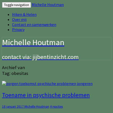
Michelle Houtman
Toggle navigation
Hiken & Helen
Over mij
Contact en samenwerken
Privacy
Michelle Houtman
contact via: jijbentinzicht.com
Archief van
Tag:
obesitas
Toename
Toename in psychische problemen
in
psychische
Reacties
18 januari 2017
Michelle Houtman
4 reacties
problemen