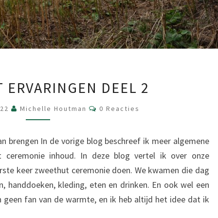
ZWEETHUT
 ERVARINGEN DEEL 2
ERVARINGEN
DEEL
Reacties
022
Michelle Houtman
0 Reacties
2
n brengen In de vorige blog beschreef ik meer algemene
 ceremonie inhoud. In deze blog vertel ik over onze
eerste keer zweethut ceremonie doen. We kwamen die dag
n, handdoeken, kleding, eten en drinken. En ook wel een
 geen fan van de warmte, en ik heb altijd het idee dat ik