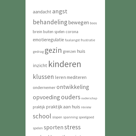
angst
aandacht
behandeling
bewegen
boos
brein
corona
buiten spelen
emotieregulatie
faalangst
frustratie
gezin
huis
grenzen
gedrag
kinderen
inzicht
klussen
leren
mediteren
ontwikkeling
ondernemer
ouders
opvoeding
ouderschap
praktijk aan huis
praktijk
review
school
slopen
spanning
speelgoed
stress
sporten
spelen