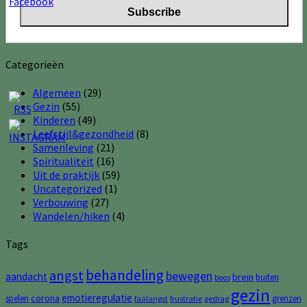
Categorieën
Algemeen
(29)
Gezin
(55)
Kinderen
(49)
Leefstijl&gezondheid
(8)
Samenleving
(21)
Spiritualiteit
(16)
Uit de praktijk
(59)
Uncategorized
(1)
Verbouwing
(27)
Wandelen/hiken
(4)
Tags
behandeling
angst
bewegen
aandacht
brein
buiten
boos
gezin
emotieregulatie
corona
spelen
grenzen
faalangst
frustratie
gedrag