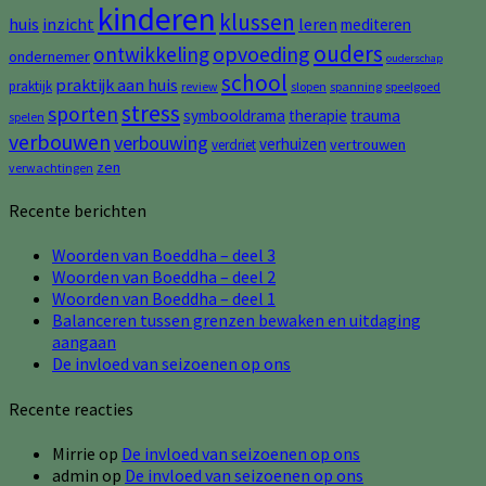
kinderen
klussen
huis
inzicht
leren
mediteren
ouders
opvoeding
ontwikkeling
ondernemer
ouderschap
school
praktijk aan huis
praktijk
review
slopen
spanning
speelgoed
stress
sporten
symbooldrama
therapie
trauma
spelen
verbouwen
verbouwing
verhuizen
vertrouwen
verdriet
zen
verwachtingen
Recente berichten
Woorden van Boeddha – deel 3
Woorden van Boeddha – deel 2
Woorden van Boeddha – deel 1
Balanceren tussen grenzen bewaken en uitdaging
aangaan
De invloed van seizoenen op ons
Recente reacties
Mirrie
op
De invloed van seizoenen op ons
admin
op
De invloed van seizoenen op ons