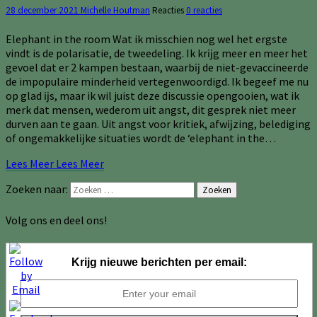
28 december 2021
Michelle Houtman
Reacties
0 reacties
Elephant in the room Wat ik misschien nog wel het ergste
vindt is de polarisatie, de tweedeling. Ik krĳg meer en meer het
gevoel dat er 2 kampen bestaan, waarbĳ de niet-gevaccineerde
de impopulaire minderheid vertegenwoordigd. Ik begeef me nu
op glad ĳs, maar ik wil juist deze discussie opengooien, wat ik
merk dat mensen, wederom uit angst, dit gesprek niet meer
durven aan te gaan. Uit angst voor kritiek, afwĳzing, belediging
of ongemakkelĳke situaties wordt de ‘elephant in the…
Lees Meer
Lees Meer
Zoeken naar:
Zoeken
Volg ons en deel ons!
Krijg nieuwe berichten per email: