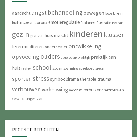
behandeling
angst
bewegen
aandacht
brein
boos
emotieregulatie
corona
buiten spelen
faalangst
frustratie
gedrag
kinderen
gezin
klussen
huis
inzicht
grenzen
ontwikkeling
leren
mediteren
ondernemer
ouders
opvoeding
praktijk aan
praktijk
ouderschap
school
huis
review
slopen
spanning
speelgoed
spelen
stress
sporten
symbooldrama
therapie
trauma
verbouwen
verbouwing
verhuizen
vertrouwen
verdriet
zen
verwachtingen
RECENTE BERICHTEN