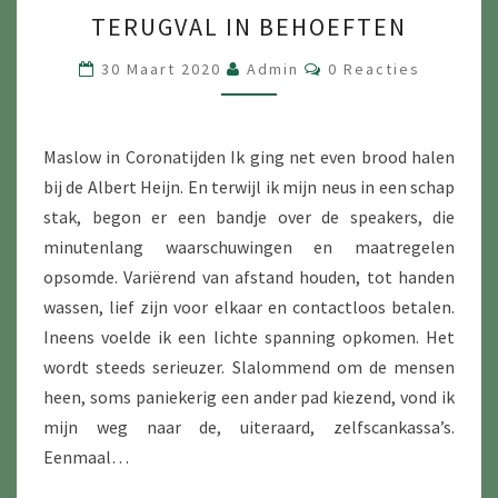
TERUGVAL
TERUGVAL IN BEHOEFTEN
IN
BEHOEFTEN
Reacties
30 Maart 2020
Admin
0 Reacties
Maslow in Coronatijden Ik ging net even brood halen
bij de Albert Heijn. En terwijl ik mijn neus in een schap
stak, begon er een bandje over de speakers, die
minutenlang waarschuwingen en maatregelen
opsomde. Variërend van afstand houden, tot handen
wassen, lief zijn voor elkaar en contactloos betalen.
Ineens voelde ik een lichte spanning opkomen. Het
wordt steeds serieuzer. Slalommend om de mensen
heen, soms paniekerig een ander pad kiezend, vond ik
mijn weg naar de, uiteraard, zelfscankassa’s.
Eenmaal…