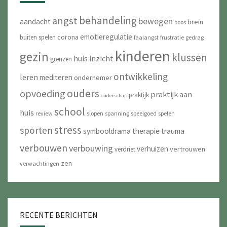
behandeling
angst
bewegen
aandacht
brein
boos
emotieregulatie
corona
buiten spelen
faalangst
frustratie
gedrag
kinderen
gezin
klussen
huis
inzicht
grenzen
ontwikkeling
leren
mediteren
ondernemer
ouders
opvoeding
praktijk aan
praktijk
ouderschap
school
huis
review
slopen
spanning
speelgoed
spelen
stress
sporten
symbooldrama
therapie
trauma
verbouwen
verbouwing
verhuizen
vertrouwen
verdriet
zen
verwachtingen
RECENTE BERICHTEN