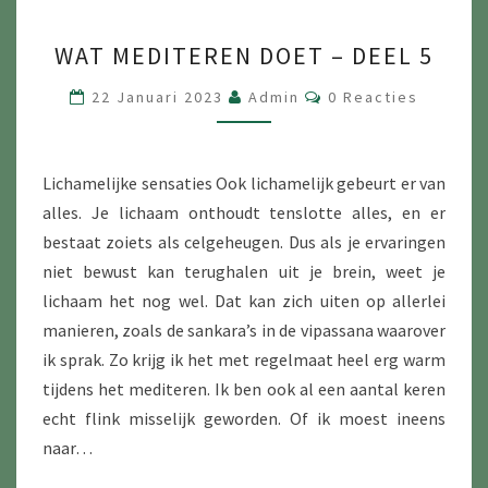
WAT
WAT MEDITEREN DOET – DEEL 5
MEDITEREN
DOET
Reacties
22 Januari 2023
Admin
0 Reacties
–
DEEL
5
Lichamelijke sensaties Ook lichamelijk gebeurt er van
alles. Je lichaam onthoudt tenslotte alles, en er
bestaat zoiets als celgeheugen. Dus als je ervaringen
niet bewust kan terughalen uit je brein, weet je
lichaam het nog wel. Dat kan zich uiten op allerlei
manieren, zoals de sankara’s in de vipassana waarover
ik sprak. Zo krijg ik het met regelmaat heel erg warm
tijdens het mediteren. Ik ben ook al een aantal keren
echt flink misselijk geworden. Of ik moest ineens
naar…