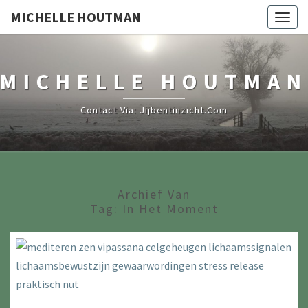
MICHELLE HOUTMAN
Togg
navig
MICHELLE HOUTMAN
Contact Via: Jijbentinzicht.com
Archief Van
Tag:
In Het Moment