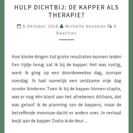
HULP
HULP DICHTBIJ: DE KAPPER ALS
DICHTBIJ:
THERAPIE?
DE
KAPPER
Reacties
8 Oktober 2016
Michelle Houtman
0
ALS
Reacties
THERAPIE?
Hoe kleine dingen tot grote resultaten kunnen leiden
Een tijdje terug zat ik bij de kapper. Het was rustig,
want ik ging op een doordeweekse dag, zomaar
overdag. Ik had namelijk een zeldzame vrije dag
zonder kinderen. Toen ik bij de kapper binnen stapte,
was er nog één klant aan het afrekenen. Althans, dat
was geloof ik de planning van de kappers, maar de
betreffende mevrouw dacht er anders over. Je verhaal
kwijt aan de kapper Zodra ik de deur…