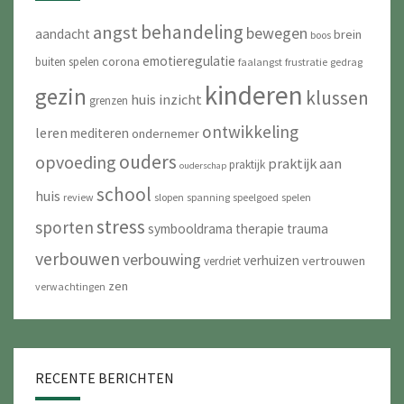
behandeling
angst
bewegen
aandacht
brein
boos
emotieregulatie
corona
buiten spelen
faalangst
frustratie
gedrag
kinderen
gezin
klussen
huis
inzicht
grenzen
ontwikkeling
leren
mediteren
ondernemer
ouders
opvoeding
praktijk aan
praktijk
ouderschap
school
huis
review
slopen
spanning
speelgoed
spelen
stress
sporten
symbooldrama
therapie
trauma
verbouwen
verbouwing
verhuizen
vertrouwen
verdriet
zen
verwachtingen
RECENTE BERICHTEN