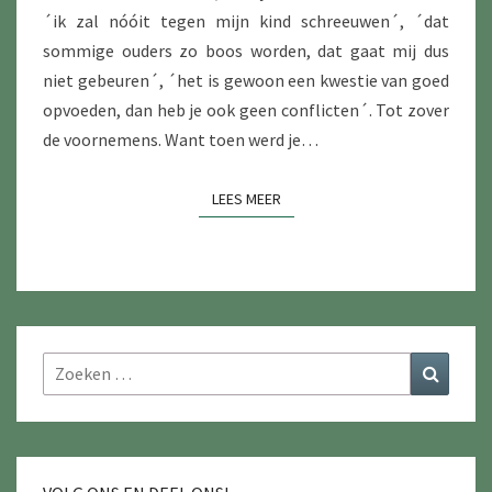
´ik zal nóóit tegen mijn kind schreeuwen´, ´dat
sommige ouders zo boos worden, dat gaat mij dus
niet gebeuren´, ´het is gewoon een kwestie van goed
opvoeden, dan heb je ook geen conflicten´. Tot zover
de voornemens. Want toen werd je…
LEES MEER
LEES MEER
Zoeken
Zoeke
naar: