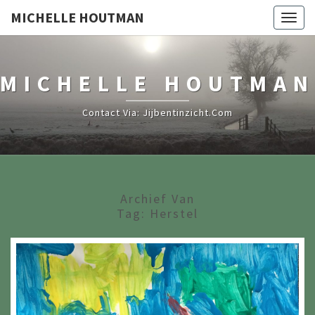
MICHELLE HOUTMAN
Togg
navig
MICHELLE HOUTMAN
Contact Via: Jijbentinzicht.com
Archief Van
Tag:
Herstel