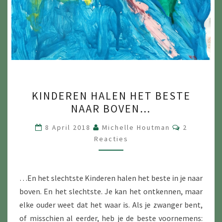
KINDEREN
KINDEREN HALEN HET BESTE
HALEN
NAAR BOVEN…
HET
BESTE
Reacties
8 April 2018
Michelle Houtman
2
NAAR
Reacties
BOVEN…
…En het slechtste Kinderen halen het beste in je naar
boven. En het slechtste. Je kan het ontkennen, maar
elke ouder weet dat het waar is. Als je zwanger bent,
of misschien al eerder, heb je de beste voornemens: