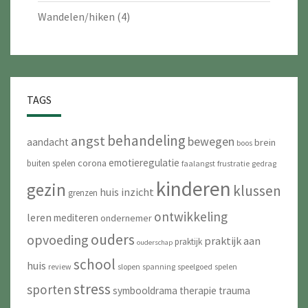
Wandelen/hiken
(4)
TAGS
behandeling
angst
bewegen
aandacht
brein
boos
emotieregulatie
corona
buiten spelen
faalangst
frustratie
gedrag
kinderen
gezin
klussen
huis
inzicht
grenzen
ontwikkeling
leren
mediteren
ondernemer
ouders
opvoeding
praktijk aan
praktijk
ouderschap
school
huis
review
slopen
spanning
speelgoed
spelen
stress
sporten
symbooldrama
therapie
trauma