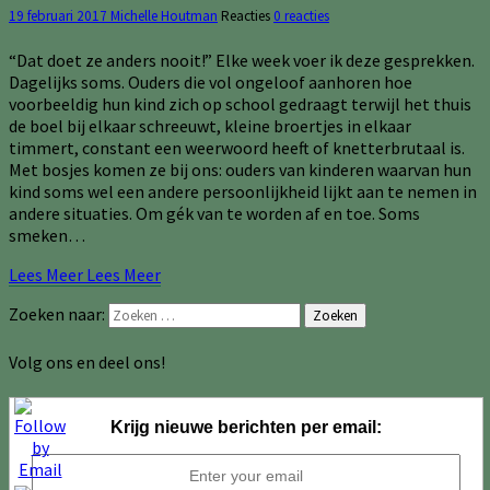
19 februari 2017
Michelle Houtman
Reacties
0 reacties
“Dat doet ze anders nooit!” Elke week voer ik deze gesprekken.
Dagelijks soms. Ouders die vol ongeloof aanhoren hoe
voorbeeldig hun kind zich op school gedraagt terwijl het thuis
de boel bij elkaar schreeuwt, kleine broertjes in elkaar
timmert, constant een weerwoord heeft of knetterbrutaal is.
Met bosjes komen ze bij ons: ouders van kinderen waarvan hun
kind soms wel een andere persoonlijkheid lijkt aan te nemen in
andere situaties. Om gék van te worden af en toe. Soms
smeken…
Lees Meer
Lees Meer
Zoeken naar:
Zoeken
Volg ons en deel ons!
Krijg nieuwe berichten per email: