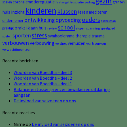
gezin
emotieregulatie
corona
spelen
grenzen
faalangst
frustratie
gedrag
kinderen
klussen
huis
inzicht
leren
mediteren
ouders
opvoeding
ontwikkeling
ondernemer
ouderschap
school
praktijk aan huis
praktijk
review
slopen
spanning
speelgoed
stress
sporten
symbooldrama
therapie
trauma
spelen
verbouwen
verbouwing
verhuizen
vertrouwen
verdriet
zen
verwachtingen
Recente berichten
Woorden van Boeddha – deel 3
Woorden van Boeddha – deel 2
Woorden van Boeddha – deel 1
Balanceren tussen grenzen bewaken en uitdaging
aangaan
De invloed van seizoenen op ons
Recente reacties
Mirrie
op
De invloed van seizoenen op ons