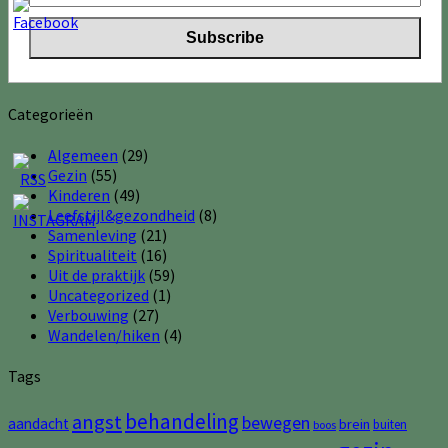
Categorieën
Algemeen
(29)
Gezin
(55)
Kinderen
(49)
Leefstijl&gezondheid
(8)
Samenleving
(21)
Spiritualiteit
(16)
Uit de praktijk
(59)
Uncategorized
(1)
Verbouwing
(27)
Wandelen/hiken
(4)
Tags
behandeling
angst
bewegen
aandacht
brein
buiten
boos