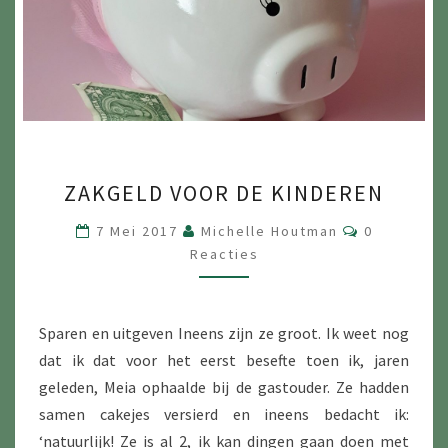
ZAKGELD
ZAKGELD VOOR DE KINDEREN
VOOR
DE
Reacties
7 Mei 2017
Michelle Houtman
0
KINDEREN
Reacties
Sparen en uitgeven Ineens zijn ze groot. Ik weet nog
dat ik dat voor het eerst besefte toen ik, jaren
geleden, Meia ophaalde bij de gastouder. Ze hadden
samen cakejes versierd en ineens bedacht ik:
‘natuurlijk! Ze is al 2, ik kan dingen gaan doen met