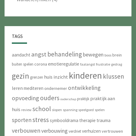
TAGS
behandeling
angst
bewegen
aandacht
brein
boos
emotieregulatie
corona
buiten spelen
faalangst
frustratie
gedrag
kinderen
gezin
klussen
huis
inzicht
grenzen
ontwikkeling
leren
mediteren
ondernemer
ouders
opvoeding
praktijk aan
praktijk
ouderschap
school
huis
review
slopen
spanning
speelgoed
spelen
stress
sporten
symbooldrama
therapie
trauma
verbouwen
verbouwing
verhuizen
vertrouwen
verdriet