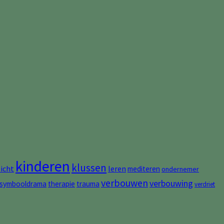
kinderen
klussen
zicht
leren
mediteren
ondernemer
verbouwen
verbouwing
symbooldrama
therapie
trauma
verdriet