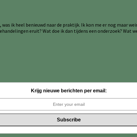
 was ik heel benieuwd naar de praktijk. Ik kon me er nog maar weini
behandelingen eruit? Wat doe ik dan tijdens een onderzoek? Wat wer
Krijg nieuwe berichten per email: