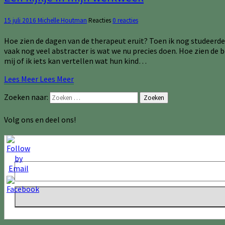
15 juli 2016
Michelle Houtman
Reacties
0 reacties
Hoe zien de dagen van de therapeut eruit? Toen ik nog studeerde,
vaak nog veel abstracter is wat we nu precies doen. Hoe zien de 
mij of ik iets kan vertellen wat hun kind…
Lees Meer
Lees Meer
Zoeken naar:
Zoeken
Volg ons en deel ons!