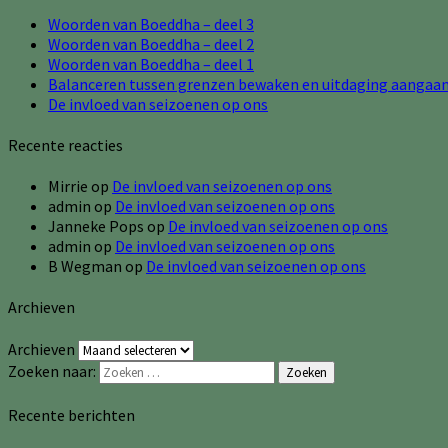
Woorden van Boeddha – deel 3
Woorden van Boeddha – deel 2
Woorden van Boeddha – deel 1
Balanceren tussen grenzen bewaken en uitdaging aangaa
De invloed van seizoenen op ons
Recente reacties
Mirrie
op
De invloed van seizoenen op ons
admin
op
De invloed van seizoenen op ons
Janneke Pops
op
De invloed van seizoenen op ons
admin
op
De invloed van seizoenen op ons
B Wegman
op
De invloed van seizoenen op ons
Archieven
Archieven
Zoeken naar:
Zoeken
Recente berichten