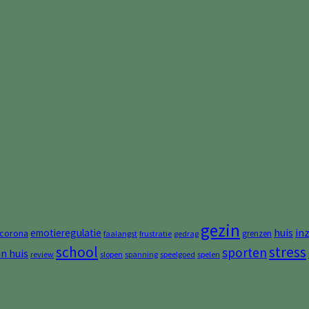
gezin
huis
in
emotieregulatie
corona
grenzen
faalangst
frustratie
gedrag
stress
school
sporten
an huis
review
slopen
spanning
speelgoed
spelen