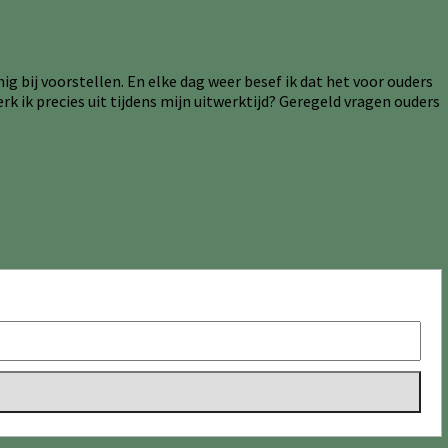
g bij voorstellen. En elke dag weer besef ik dat het voor ouders
k ik precies uit tijdens mijn uitwerktijd? Geregeld vragen ouders