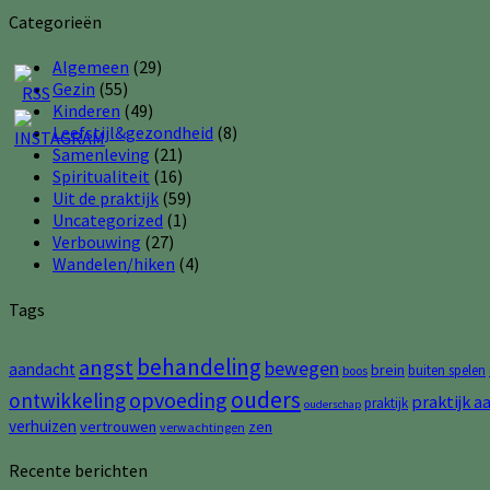
Categorieën
Algemeen
(29)
Gezin
(55)
Kinderen
(49)
Leefstijl&gezondheid
(8)
Samenleving
(21)
Spiritualiteit
(16)
Uit de praktijk
(59)
Uncategorized
(1)
Verbouwing
(27)
Wandelen/hiken
(4)
Tags
behandeling
angst
bewegen
aandacht
brein
buiten spelen
boos
ouders
opvoeding
ontwikkeling
praktijk a
praktijk
ouderschap
verhuizen
vertrouwen
zen
verwachtingen
Recente berichten