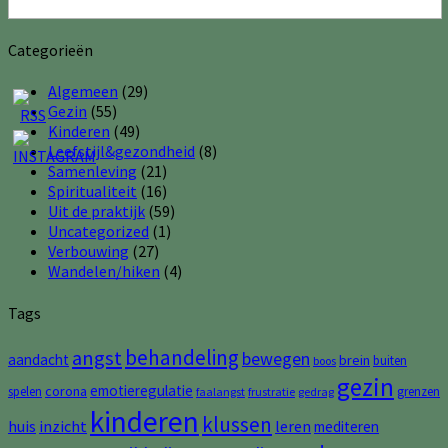
Categorieën
Algemeen
(29)
Gezin
(55)
Kinderen
(49)
Leefstijl&gezondheid
(8)
Samenleving
(21)
Spiritualiteit
(16)
Uit de praktijk
(59)
Uncategorized
(1)
Verbouwing
(27)
Wandelen/hiken
(4)
Tags
behandeling
angst
bewegen
aandacht
brein
buiten
boos
gezin
emotieregulatie
corona
spelen
grenzen
faalangst
frustratie
gedrag
kinderen
klussen
huis
inzicht
leren
mediteren