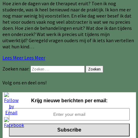
Hoe zien de dagen van de therapeut eruit? Toen ik nog
studeerde, was ik heel benieuwd naar de praktijk. Ik kon me er
nog maar weinig bij voorstellen. En elke dag weer besef ik dat
het voor ouders vaak nog veel abstracter is wat we nu precies
doen. Hoe zien de behandelingen eruit? Wat doe ik dan tijdens
een onderzoek? Wat werk ik precies uit tijdens mijn
uitwerktijd? Geregeld vragen ouders mij of ik iets kan vertellen
wat hun kind…
Lees Meer
Lees Meer
Zoeken naar:
Zoeken
Volg ons en deel ons!
Krijg nieuwe berichten per email: