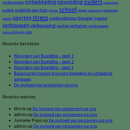
ouders
opvoeding
ontwikkeling
ondernemer
ouderschap
school
praktijk aan huis
praktijk
review
slopen
spanning
speelgoed
stress
sporten
symbooldrama
therapie
trauma
spelen
verbouwen
verbouwing
verhuizen
vertrouwen
verdriet
zen
verwachtingen
Recente berichten
Woorden van Boeddha – deel 3
Woorden van Boeddha – deel 2
Woorden van Boeddha – deel 1
Balanceren tussen grenzen bewaken en uitdaging
aangaan
De invloed van seizoenen op ons
Recente reacties
Mirrie
op
De invloed van seizoenen op ons
admin
op
De invloed van seizoenen op ons
Janneke Pops
op
De invloed van seizoenen op ons
admin
op
De invloed van seizoenen op ons