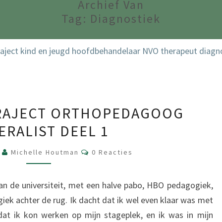
Archief Van
Tag:
Diagnostiek
REGISTRATIETRAJECT
TRAJECT ORTHOPEDAGOOG
ORTHOPEDAGOOG
ERALIST DEEL 1
GENERALIST
DEEL
Reacties
7
Michelle Houtman
0 Reacties
1
an de universiteit, met een halve pabo, HBO pedagogiek,
k achter de rug. Ik dacht dat ik wel even klaar was met
dat ik kon werken op mijn stageplek, en ik was in mijn