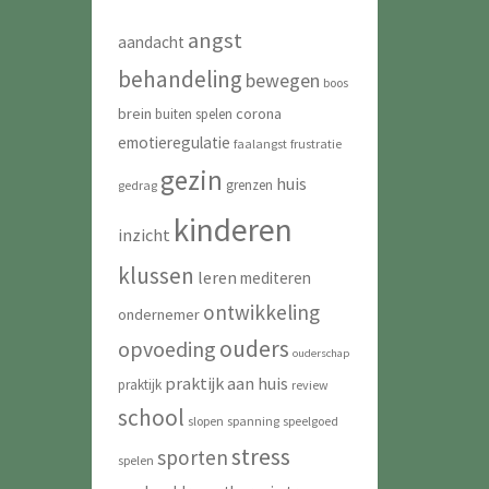
angst
aandacht
behandeling
bewegen
boos
brein
corona
buiten spelen
emotieregulatie
faalangst
frustratie
gezin
huis
grenzen
gedrag
kinderen
inzicht
klussen
leren
mediteren
ontwikkeling
ondernemer
ouders
opvoeding
ouderschap
praktijk aan huis
praktijk
review
school
slopen
spanning
speelgoed
stress
sporten
spelen