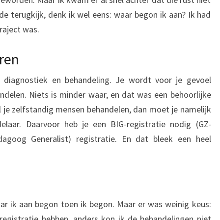
ode terugkijk, denk ik wel eens: waar begon ik aan? Ik had
raject was.
eren
ls diagnostiek en behandeling. Je wordt voor je gevoel
delen. Niets is minder waar, en dat was een behoorlijke
il je zelfstandig mensen behandelen, dan moet je namelijk
delaar. Daarvoor heb je een BIG-registratie nodig (GZ-
agoog Generalist) registratie. En dat bleek een heel
 waar ik aan begon toen ik begon. Maar er was weinig keus:
registratie hebben, anders kon ik de behandelingen niet