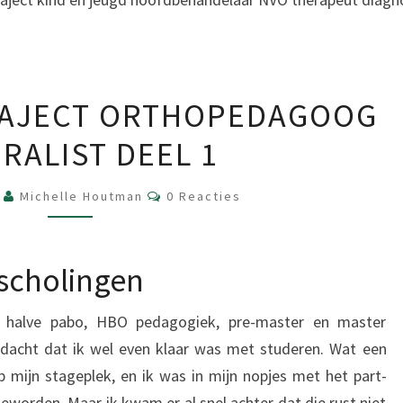
REGISTRATIETRAJECT
RAJECT ORTHOPEDAGOOG
ORTHOPEDAGOOG
RALIST DEEL 1
GENERALIST
DEEL
Reacties
7
Michelle Houtman
1
0 Reacties
ascholingen
en halve pabo, HBO pedagogiek, pre-master en master
 dacht dat ik wel even klaar was met studeren. Wat een
 mijn stageplek, en ik was in mijn nopjes met het part-
worden. Maar ik kwam er al snel achter dat die rust niet