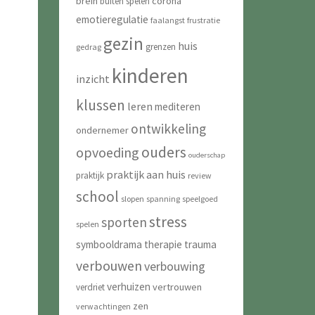
brein
corona
buiten spelen
emotieregulatie
faalangst
frustratie
gezin
huis
grenzen
gedrag
kinderen
inzicht
klussen
leren
mediteren
ontwikkeling
ondernemer
ouders
opvoeding
ouderschap
praktijk aan huis
praktijk
review
school
slopen
spanning
speelgoed
stress
sporten
spelen
symbooldrama
therapie
trauma
verbouwen
verbouwing
verhuizen
vertrouwen
verdriet
zen
verwachtingen