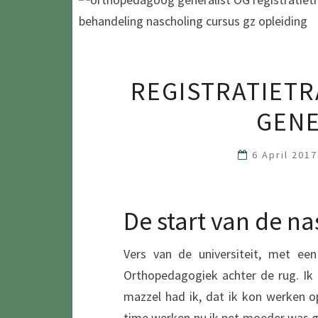
REGISTRATIET
GENE
6 April 201
De start van de n
Vers van de universiteit, met e
Orthopedagogiek achter de rug. Ik
mazzel had ik, dat ik kon werken op
time werken nu ik net moeder was ge