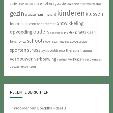
emotieregulatie
corona
buiten spelen
faalangst
frustratie
gedrag
kinderen
gezin
klussen
huis
inzicht
grenzen
ontwikkeling
leren
mediteren
ondernemer
ouders
opvoeding
praktijk aan
praktijk
ouderschap
school
huis
review
slopen
spanning
speelgoed
spelen
stress
sporten
symbooldrama
therapie
trauma
verbouwen
verbouwing
verhuizen
vertrouwen
verdriet
zen
verwachtingen
RECENTE BERICHTEN
Woorden van Boeddha – deel 3