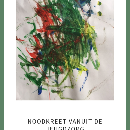
NOODKREET
NOODKREET VANUIT DE
VANUIT
JEUGDZORG