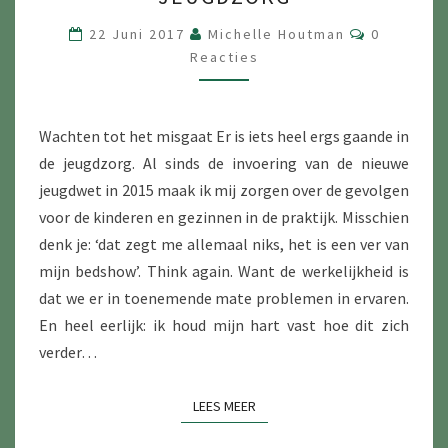
DE
JEUGDZORG
Reacties
22 Juni 2017
Michelle Houtman
0
Reacties
Wachten tot het misgaat Er is iets heel ergs gaande in
de jeugdzorg. Al sinds de invoering van de nieuwe
jeugdwet in 2015 maak ik mij zorgen over de gevolgen
voor de kinderen en gezinnen in de praktijk. Misschien
denk je: ‘dat zegt me allemaal niks, het is een ver van
mijn bedshow’. Think again. Want de werkelijkheid is
dat we er in toenemende mate problemen in ervaren.
En heel eerlijk: ik houd mijn hart vast hoe dit zich
verder…
LEES MEER
LEES MEER