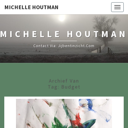
MICHELLE HOUTMAN
Togg
navig
MICHELLE HOUTMAN
Contact Via: Jijbentinzicht.com
Archief Van
Tag:
Budget