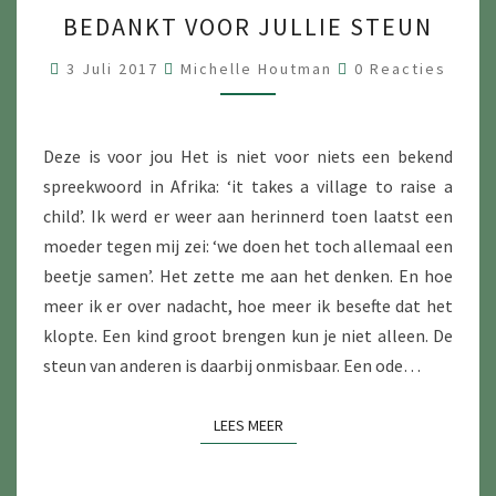
BEDANKT
BEDANKT VOOR JULLIE STEUN
VOOR
JULLIE
Reacties
3 Juli 2017
Michelle Houtman
0 Reacties
STEUN
Deze is voor jou Het is niet voor niets een bekend
spreekwoord in Afrika: ‘it takes a village to raise a
child’. Ik werd er weer aan herinnerd toen laatst een
moeder tegen mij zei: ‘we doen het toch allemaal een
beetje samen’. Het zette me aan het denken. En hoe
meer ik er over nadacht, hoe meer ik besefte dat het
klopte. Een kind groot brengen kun je niet alleen. De
steun van anderen is daarbij onmisbaar. Een ode…
LEES MEER
LEES MEER