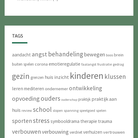
TAGS
behandeling
angst
bewegen
aandacht
brein
boos
emotieregulatie
corona
buiten spelen
faalangst
frustratie
gedrag
kinderen
gezin
klussen
huis
inzicht
grenzen
ontwikkeling
leren
mediteren
ondernemer
ouders
opvoeding
praktijk aan
praktijk
ouderschap
school
huis
review
slopen
spanning
speelgoed
spelen
stress
sporten
symbooldrama
therapie
trauma
verbouwen
verbouwing
verhuizen
vertrouwen
verdriet