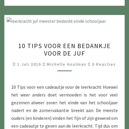
10
10 TIPS VOOR EEN BEDANKJE
TIPS
VOOR DE JUF
VOOR
EEN
Reacties
1 Juli 2016
Michelle Houtman
0 Reacties
BEDANKJE
VOOR
DE
10 Tips voor een cadeautje voor de leerkracht Hoewel
JUF
het weer anders doet vermoeden is het voor veel
gezinnen alweer zover: het einde van het schooljaar
nadert en de zomervakantie breekt aan. De meeste
ouders (en kinderen) vinden het fijn of zijn gewend om
een cadeautje te geven aan de leerkracht. Tijd dus om