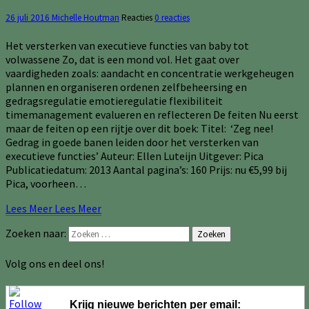
26 juli 2016
Michelle Houtman
Reacties
0 reacties
Het versterken van executieve functies van baby tot
volwassene Zo, dat is een mond vol. Het gaat over
vaardigheden zoals: aandacht en concentratie werkgeheugen
plannen en organiseren ordenen zelfbeheersing en
gedragsregulatie emotieregulatie flexibiliteit
timemanagement evalueren en reflecteren De feiten Nu eerst
maar de feiten op een rijtje over dit boek: Titel: ‘Zeg nee!
Gedrag in goede banen leiden door het versterken van
executieve functies’ Auteur: Ellen Luteijn Uitgever: Pica
Publicatiedatum: 2013 Aantal pagina’s: 160 Prijs: nu €5,99 bij
Pica, voorheen…
Lees Meer
Lees Meer
Zoeken naar:
Zoeken
Volg ons en deel ons!
Krijg nieuwe berichten per email: