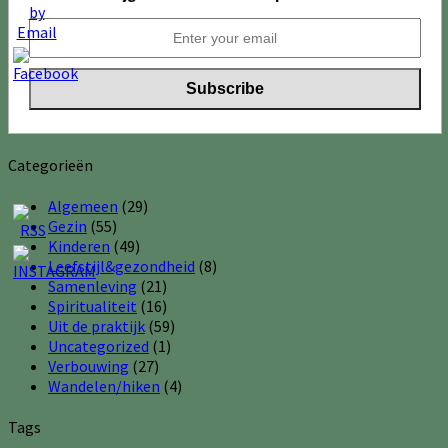
Categorieën
Algemeen
(29)
Gezin
(55)
Kinderen
(49)
Leefstijl&gezondheid
(8)
Samenleving
(21)
Spiritualiteit
(16)
Uit de praktijk
(59)
Uncategorized
(1)
Verbouwing
(27)
Wandelen/hiken
(4)
Tags