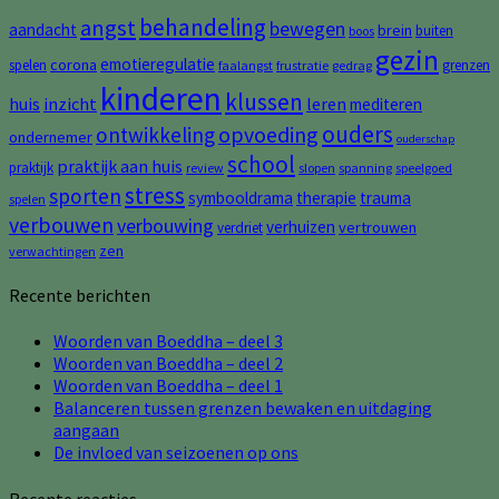
behandeling
angst
bewegen
aandacht
brein
buiten
boos
gezin
emotieregulatie
corona
spelen
grenzen
faalangst
frustratie
gedrag
kinderen
klussen
huis
inzicht
leren
mediteren
ouders
opvoeding
ontwikkeling
ondernemer
ouderschap
school
praktijk aan huis
praktijk
review
slopen
spanning
speelgoed
stress
sporten
symbooldrama
therapie
trauma
spelen
verbouwen
verbouwing
verhuizen
vertrouwen
verdriet
zen
verwachtingen
Recente berichten
Woorden van Boeddha – deel 3
Woorden van Boeddha – deel 2
Woorden van Boeddha – deel 1
Balanceren tussen grenzen bewaken en uitdaging
aangaan
De invloed van seizoenen op ons
Recente reacties