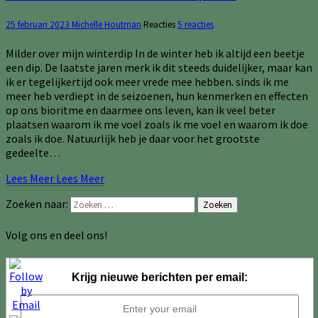
25 februari 2023
Michelle Houtman
Reacties
5 reacties
Milder over mijn winterdip In de winter heb ik altijd een beetje
een dip. De laatste jaren merk ik dit steeds duidelijker, maar kan
ik er tegelijkertijd ook meer vrede mee hebben. sinds ik me
meer heb verdiept in de seizoenen, hun kenmerken en effecten
op ons bioritme en daarmee ons leven, kan ik veel beter
plaatsen waarom ik me voel zoals ik me voel en waarom ik doe
zoals ik doe. Natuurlijk heb je daar voor het grootste
gedeelte…
Lees Meer
Lees Meer
Zoeken naar:
Zoeken
Volg ons en deel ons!
Krijg nieuwe berichten per email: