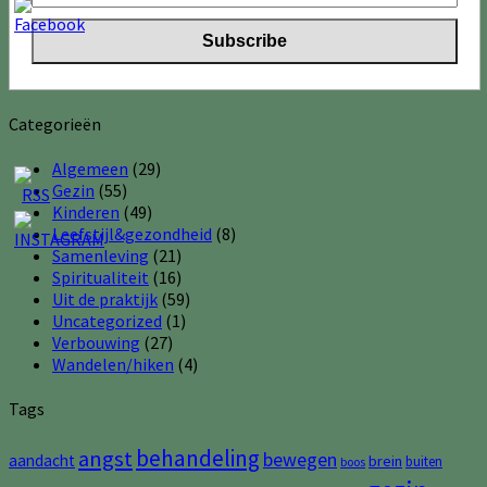
Categorieën
Algemeen
(29)
Gezin
(55)
Kinderen
(49)
Leefstijl&gezondheid
(8)
Samenleving
(21)
Spiritualiteit
(16)
Uit de praktijk
(59)
Uncategorized
(1)
Verbouwing
(27)
Wandelen/hiken
(4)
Tags
behandeling
angst
bewegen
aandacht
brein
buiten
boos