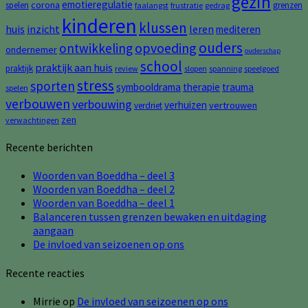
gezin
emotieregulatie
corona
spelen
grenzen
faalangst
frustratie
gedrag
kinderen
klussen
huis
inzicht
leren
mediteren
ouders
opvoeding
ontwikkeling
ondernemer
ouderschap
school
praktijk aan huis
praktijk
review
slopen
spanning
speelgoed
stress
sporten
symbooldrama
therapie
trauma
spelen
verbouwen
verbouwing
verhuizen
vertrouwen
verdriet
zen
verwachtingen
Recente berichten
Woorden van Boeddha – deel 3
Woorden van Boeddha – deel 2
Woorden van Boeddha – deel 1
Balanceren tussen grenzen bewaken en uitdaging
aangaan
De invloed van seizoenen op ons
Recente reacties
Mirrie
op
De invloed van seizoenen op ons