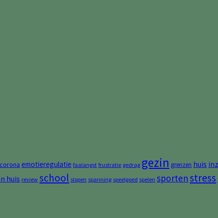
gezin
huis
in
emotieregulatie
corona
grenzen
faalangst
frustratie
gedrag
stress
school
sporten
an huis
review
slopen
spanning
speelgoed
spelen