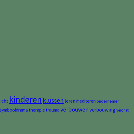
kinderen
klussen
zicht
leren
mediteren
ondernemer
verbouwen
verbouwing
symbooldrama
therapie
trauma
verdriet