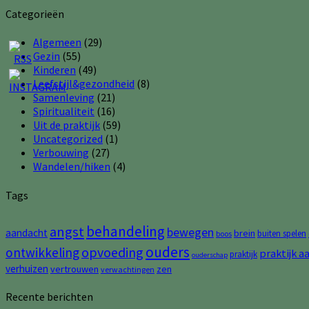
Categorieën
Algemeen
(29)
Gezin
(55)
Kinderen
(49)
Leefstijl&gezondheid
(8)
Samenleving
(21)
Spiritualiteit
(16)
Uit de praktijk
(59)
Uncategorized
(1)
Verbouwing
(27)
Wandelen/hiken
(4)
Tags
behandeling
angst
bewegen
aandacht
brein
buiten spelen
boos
ouders
opvoeding
ontwikkeling
praktijk a
praktijk
ouderschap
verhuizen
vertrouwen
zen
verwachtingen
Recente berichten