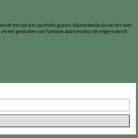
rdt het als iets positiefs gezien. Bijvoorbeeld als we het over
eet en het gebruiken van fantasie daarom door de vingers wordt