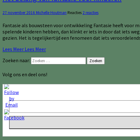
27 november 2016
Michelle Houtman
Reacties
2 reacties
Fantasie als bouwsteen voor ontwikkeling Fantasie heeft voor mij
spelende kinderen hebben, dan klinkt er iets in door dat iets we
gezien. Het is tegelijkertijd een fenomeen dat iets veroordele
Lees Meer
Lees Meer
Zoeken naar:
Zoeken
Volg ons en deel ons!