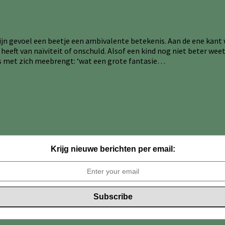
n gevoel een beetje een ambivalente betekenis. Aan de ene kant wo
g heeft van naïviteit of onschuld. Alsof een kind nog niet beter w
nds met zich meebrengt: ‘wat een grote fantasie…
Krijg nieuwe berichten per email: