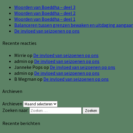
Woorden van Boeddha – deel 3
Woorden van Boeddha – deel 2
Woorden van Boeddha – deel 1
Balanceren tussen grenzen bewaken en uitdaging aangaa
De invloed van seizoenen op ons
Recente reacties
Mirrie
op
De invloed van seizoenen op ons
admin
op
De invloed van seizoenen op ons
Janneke Pops
op
De invloed van seizoenen op ons
admin
op
De invloed van seizoenen op ons
B Wegman
op
De invloed van seizoenen op ons
Archieven
Archieven
Zoeken naar:
Zoeken
Recente berichten