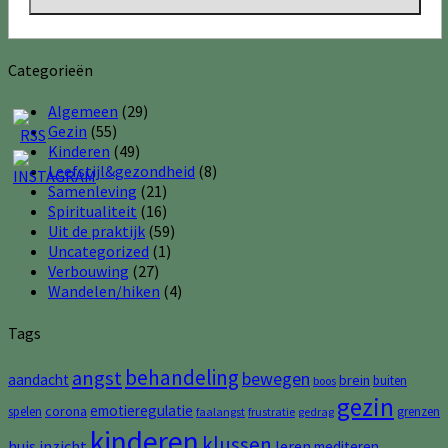
Categorieën
Algemeen
(29)
Gezin
(55)
Kinderen
(49)
Leefstijl&gezondheid
(8)
Samenleving
(21)
Spiritualiteit
(16)
Uit de praktijk
(59)
Uncategorized
(1)
Verbouwing
(27)
Wandelen/hiken
(4)
Tags
behandeling
angst
bewegen
aandacht
brein
buiten
boos
gezin
emotieregulatie
corona
spelen
grenzen
faalangst
frustratie
gedrag
kinderen
klussen
huis
inzicht
leren
mediteren