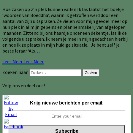
Hoe zaken op z’n plek kunnen vallen Ik las laatst het boekje
‘woorden van Boeddha’, waarin ik getroffen werd door een
aantal van zijn uitspraken. Ze vielen voor mijn gevoel meer op
hun plek in al mijn gepeins en plannenmakerij van afgelopen
maanden. Zittend bij ons haardje onder een dekentje, las ik de
volgende uitspraken. Ik neem je mee in mijn gedachten hierbij
en hoe ik ze plaats in mijn huidige situatie. Je bent zelf je
beste leraar ‘Als…
Lees Meer
Lees Meer
Zoeken naar:
Zoeken
Volg ons en deel ons!
Krijg nieuwe berichten per email: