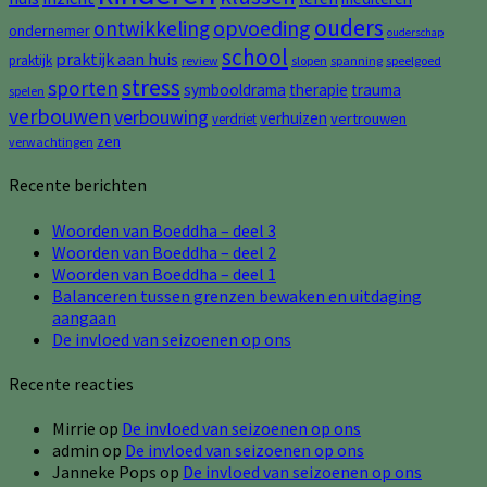
ouders
opvoeding
ontwikkeling
ondernemer
ouderschap
school
praktijk aan huis
praktijk
review
slopen
spanning
speelgoed
stress
sporten
symbooldrama
therapie
trauma
spelen
verbouwen
verbouwing
verhuizen
vertrouwen
verdriet
zen
verwachtingen
Recente berichten
Woorden van Boeddha – deel 3
Woorden van Boeddha – deel 2
Woorden van Boeddha – deel 1
Balanceren tussen grenzen bewaken en uitdaging
aangaan
De invloed van seizoenen op ons
Recente reacties
Mirrie
op
De invloed van seizoenen op ons
admin
op
De invloed van seizoenen op ons
Janneke Pops
op
De invloed van seizoenen op ons