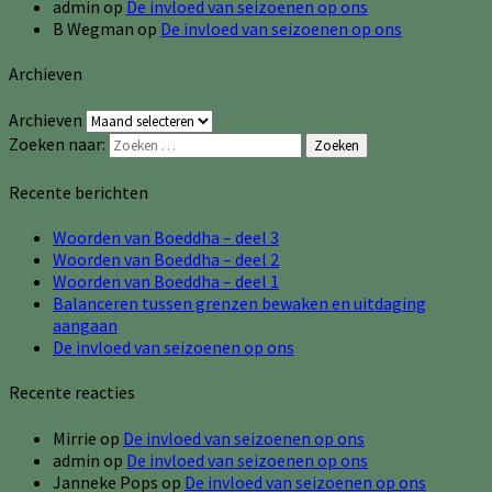
admin
op
De invloed van seizoenen op ons
B Wegman
op
De invloed van seizoenen op ons
Archieven
Archieven
Zoeken naar:
Zoeken
Recente berichten
Woorden van Boeddha – deel 3
Woorden van Boeddha – deel 2
Woorden van Boeddha – deel 1
Balanceren tussen grenzen bewaken en uitdaging
aangaan
De invloed van seizoenen op ons
Recente reacties
Mirrie
op
De invloed van seizoenen op ons
admin
op
De invloed van seizoenen op ons
Janneke Pops
op
De invloed van seizoenen op ons