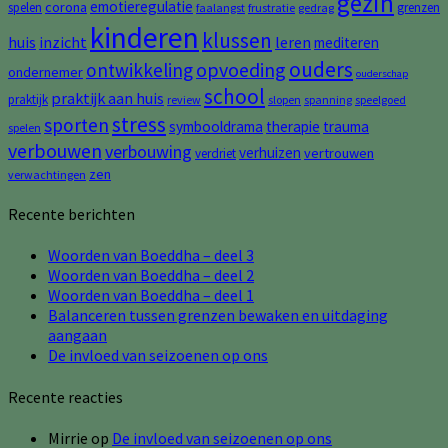
gezin
emotieregulatie
corona
spelen
grenzen
faalangst
frustratie
gedrag
kinderen
klussen
huis
inzicht
leren
mediteren
ouders
opvoeding
ontwikkeling
ondernemer
ouderschap
school
praktijk aan huis
praktijk
review
slopen
spanning
speelgoed
stress
sporten
symbooldrama
therapie
trauma
spelen
verbouwen
verbouwing
verhuizen
vertrouwen
verdriet
zen
verwachtingen
Recente berichten
Woorden van Boeddha – deel 3
Woorden van Boeddha – deel 2
Woorden van Boeddha – deel 1
Balanceren tussen grenzen bewaken en uitdaging
aangaan
De invloed van seizoenen op ons
Recente reacties
Mirrie
op
De invloed van seizoenen op ons