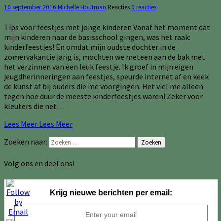
10 september 2016
Michelle Houtman
Reacties
0 reacties
Tips voor feestjes met jonge kinderen Vanaf het moment dat
mijn kinderen naar de basisschool gingen, was het raak:
kinderfeestjes! En omdat mijn oudste dochter in de
zomervakantie jarig is, mochten we meteen aan de bak met
het verzinnen van een leuk feestje. Ik groef in mijn eigen
jeugdherinneringen aan feestjes, speurde internet af en keek
de kunst af bij ouders die me voorgingen. Het viel me alleen
tegen hoe duur de meeste kinderfeestjes waren! Zeker voor
kleuters die net…
Lees Meer
Lees Meer
Zoeken naar:
Zoeken
Volg ons en deel ons!
Krijg nieuwe berichten per email: