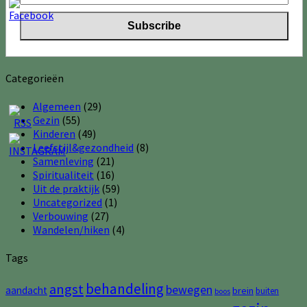
Categorieën
Algemeen
(29)
Gezin
(55)
Kinderen
(49)
Leefstijl&gezondheid
(8)
Samenleving
(21)
Spiritualiteit
(16)
Uit de praktijk
(59)
Uncategorized
(1)
Verbouwing
(27)
Wandelen/hiken
(4)
Tags
behandeling
angst
bewegen
aandacht
brein
buiten
boos