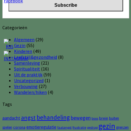
Categorieën
Algemeen
(29)
Gezin
(55)
Kinderen
(49)
Leefstijl&gezondheid
(8)
Samenleving
(21)
Spiritualiteit
(16)
Uit de praktijk
(59)
Uncategorized
(1)
Verbouwing
(27)
Wandelen/hiken
(4)
Tags
behandeling
angst
bewegen
aandacht
brein
buiten
boos
gezin
emotieregulatie
corona
spelen
grenzen
faalangst
frustratie
gedrag