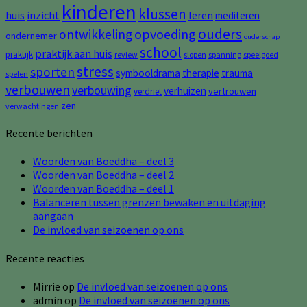
kinderen
klussen
huis
inzicht
leren
mediteren
ouders
opvoeding
ontwikkeling
ondernemer
ouderschap
school
praktijk aan huis
praktijk
review
slopen
spanning
speelgoed
stress
sporten
symbooldrama
therapie
trauma
spelen
verbouwen
verbouwing
verhuizen
vertrouwen
verdriet
zen
verwachtingen
Recente berichten
Woorden van Boeddha – deel 3
Woorden van Boeddha – deel 2
Woorden van Boeddha – deel 1
Balanceren tussen grenzen bewaken en uitdaging
aangaan
De invloed van seizoenen op ons
Recente reacties
Mirrie
op
De invloed van seizoenen op ons
admin
op
De invloed van seizoenen op ons