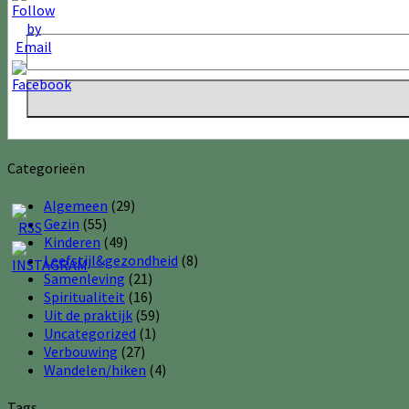
Categorieën
Algemeen
(29)
Gezin
(55)
Kinderen
(49)
Leefstijl&gezondheid
(8)
Samenleving
(21)
Spiritualiteit
(16)
Uit de praktijk
(59)
Uncategorized
(1)
Verbouwing
(27)
Wandelen/hiken
(4)
Tags