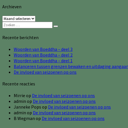
Archieven
Archieven
Zoeken
Zoeken
naar:
Recente berichten
Woorden van Boeddha – deel 3
Woorden van Boeddha – deel 2
Woorden van Boeddha – deel 1
Balanceren tussen grenzen bewaken en uitdaging aangaa
De invloed van seizoenen op ons
Recente reacties
Mirrie
op
De invloed van seizoenen op ons
admin
op
De invloed van seizoenen op ons
Janneke Pops
op
De invloed van seizoenen op ons
admin
op
De invloed van seizoenen op ons
B Wegman
op
De invloed van seizoenen op ons