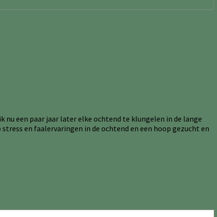
k nu een paar jaar later elke ochtend te klungelen in de lange
p stress en faalervaringen in de ochtend en een hoop gezucht en