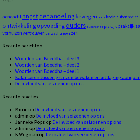
behandeling
angst
bewegen
aandacht
brein
buiten spelen
boos
ouders
opvoeding
ontwikkeling
praktijk a
praktijk
ouderschap
verhuizen
vertrouwen
zen
verwachtingen
Recente berichten
Woorden van Boeddha – deel 3
Woorden van Boeddha – deel 2
Woorden van Boeddha – deel 1
Balanceren tussen grenzen bewaken en uitdaging aangaa
De invloed van seizoenen op ons
Recente reacties
Mirrie
op
De invloed van seizoenen op ons
admin
op
De invloed van seizoenen op ons
Janneke Pops
op
De invloed van seizoenen op ons
admin
op
De invloed van seizoenen op ons
B Wegman
op
De invloed van seizoenen op ons