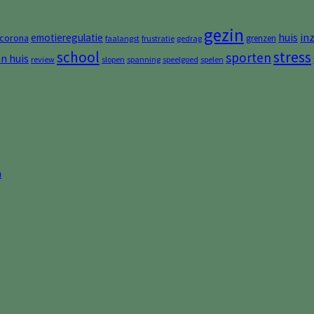
gezin
huis
in
emotieregulatie
corona
grenzen
faalangst
frustratie
gedrag
stress
school
sporten
an huis
review
slopen
spanning
speelgoed
spelen
n