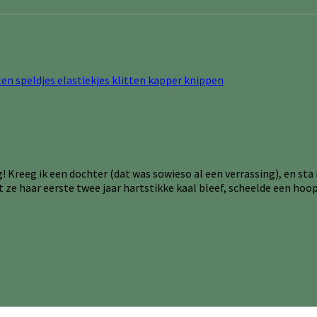
Kreeg ik een dochter (dat was sowieso al een verrassing), en sta i
 ze haar eerste twee jaar hartstikke kaal bleef, scheelde een hoo