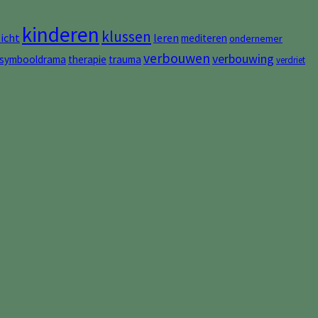
kinderen
klussen
zicht
leren
mediteren
ondernemer
verbouwen
verbouwing
symbooldrama
therapie
trauma
verdriet