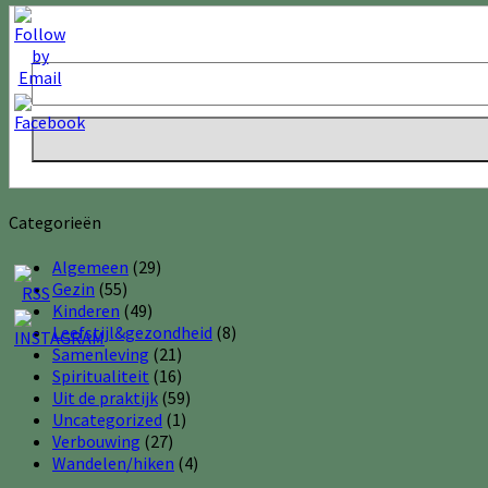
Categorieën
Algemeen
(29)
Gezin
(55)
Kinderen
(49)
Leefstijl&gezondheid
(8)
Samenleving
(21)
Spiritualiteit
(16)
Uit de praktijk
(59)
Uncategorized
(1)
Verbouwing
(27)
Wandelen/hiken
(4)