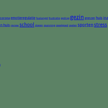
gezin
huis
in
emotieregulatie
corona
grenzen
faalangst
frustratie
gedrag
stress
school
sporten
an huis
review
slopen
spanning
speelgoed
spelen
n