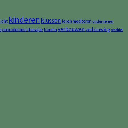
kinderen
klussen
zicht
leren
mediteren
ondernemer
verbouwen
verbouwing
symbooldrama
therapie
trauma
verdriet