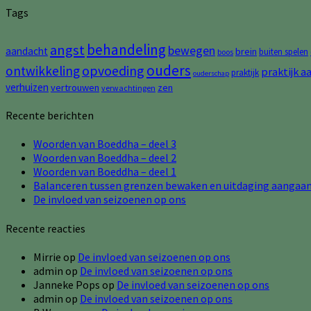
Tags
behandeling
angst
bewegen
aandacht
brein
buiten spelen
boos
ouders
opvoeding
ontwikkeling
praktijk a
praktijk
ouderschap
verhuizen
vertrouwen
zen
verwachtingen
Recente berichten
Woorden van Boeddha – deel 3
Woorden van Boeddha – deel 2
Woorden van Boeddha – deel 1
Balanceren tussen grenzen bewaken en uitdaging aangaa
De invloed van seizoenen op ons
Recente reacties
Mirrie
op
De invloed van seizoenen op ons
admin
op
De invloed van seizoenen op ons
Janneke Pops
op
De invloed van seizoenen op ons
admin
op
De invloed van seizoenen op ons