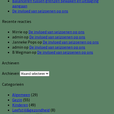
Balanceren tussen grenzen bewaken en uitdaging
aangaan
De invloed van seizoenen op ons
Recente reacties
Mirrie
op
De invloed van seizoenen op ons
admin
op
De invloed van seizoenen op ons
Janneke Pops
op
De invloed van seizoenen op ons
admin
op
De invloed van seizoenen op ons
B Wegman
op
De invloed van seizoenen op ons
Archieven
Archieven
Categorieën
Algemeen
(29)
Gezin
(55)
Kinderen
(49)
Leefstijl&gezondheid
(8)