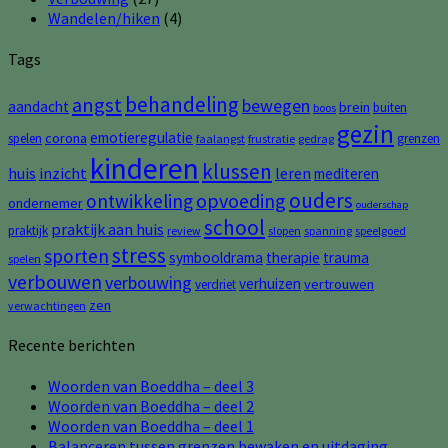
Wandelen/hiken
(4)
Tags
behandeling
angst
bewegen
aandacht
brein
buiten
boos
gezin
emotieregulatie
corona
spelen
grenzen
faalangst
frustratie
gedrag
kinderen
klussen
huis
inzicht
leren
mediteren
ouders
opvoeding
ontwikkeling
ondernemer
ouderschap
school
praktijk aan huis
praktijk
review
slopen
spanning
speelgoed
stress
sporten
symbooldrama
therapie
trauma
spelen
verbouwen
verbouwing
verhuizen
vertrouwen
verdriet
zen
verwachtingen
Recente berichten
Woorden van Boeddha – deel 3
Woorden van Boeddha – deel 2
Woorden van Boeddha – deel 1
Balanceren tussen grenzen bewaken en uitdaging