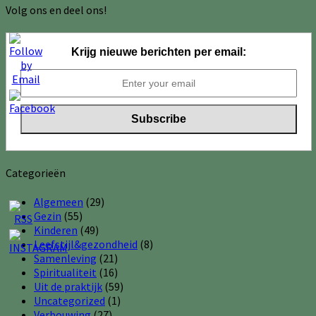
Volg ons en deel ons!
Krijg nieuwe berichten per email:
Categorieën
Algemeen
(29)
Gezin
(55)
Kinderen
(49)
Leefstijl&gezondheid
(8)
Samenleving
(21)
Spiritualiteit
(16)
Uit de praktijk
(59)
Uncategorized
(1)
Verbouwing
(27)