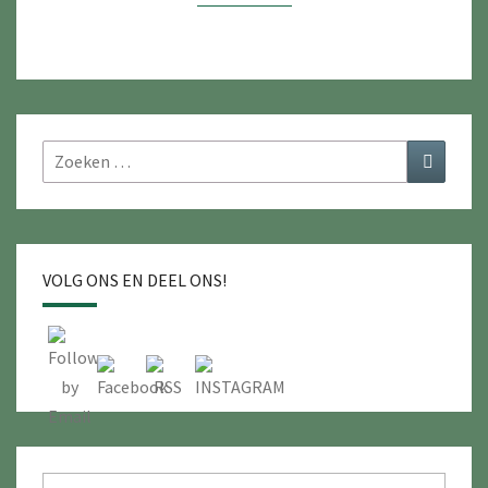
T
N
A
A
R
Zoeken
Zoeken
M
naar:
E
E
R
VOLG ONS EN DEEL ONS!
B
E
G
R
I
P