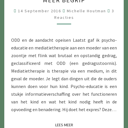
MEER BEGRIP
N
N
R
14 September 2016
Michelle Houtman
3
E
Reacties
E
A
C
G
T
A
I
E
ODD en de aandacht opeisen Laatst gaf ik psycho-
T
S
educatie en mediatietherapie aan een moeder van een
I
zoontje met flink wat brutaal en opstandig gedrag,
E
geclassificeerd met ODD (een gedragsstoornis).
V
Mediatietherapie is therapie via een medium, in dit
E
geval de moeder. Je legt dan dingen uit die de ouders
A
kunnen doen voor hun kind. Psycho-educatie is een
A
stukje informatieverschaffing over het functioneren
N
van het kind en wat het kind nodig heeft in de
D
opvoeding en benadering. Hij doet het expres? Deze…
A
C
LEES MEER
LEES MEER
H