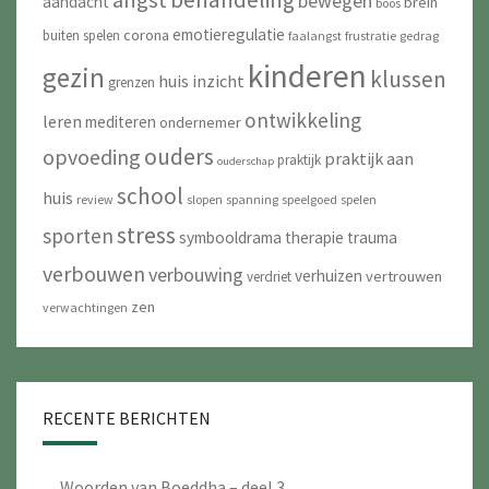
angst
bewegen
aandacht
brein
boos
emotieregulatie
corona
buiten spelen
faalangst
frustratie
gedrag
kinderen
gezin
klussen
huis
inzicht
grenzen
ontwikkeling
leren
mediteren
ondernemer
ouders
opvoeding
praktijk aan
praktijk
ouderschap
school
huis
review
slopen
spanning
speelgoed
spelen
stress
sporten
symbooldrama
therapie
trauma
verbouwen
verbouwing
verhuizen
vertrouwen
verdriet
zen
verwachtingen
RECENTE BERICHTEN
Woorden van Boeddha – deel 3