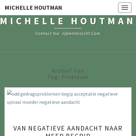
MICHELLE HOUTMAN
Togg
navig
MICHELLE HOUTMAN
Contact Via: Jijbentinzicht.com
Archief Van
Tag:
Probleem
V
VAN NEGATIEVE AANDACHT NAAR
A