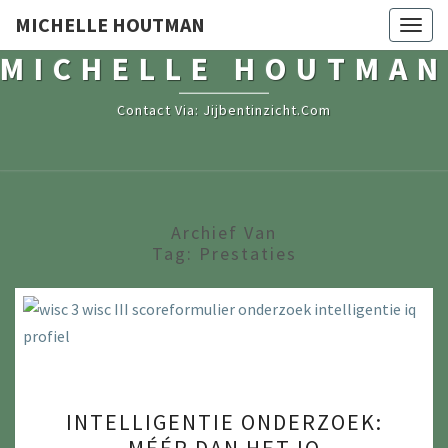
MICHELLE HOUTMAN
Togg
navig
MICHELLE HOUTMAN
Contact Via: Jijbentinzicht.com
Archief Van
Tag:
Prestaties
I
INTELLIGENTIE ONDERZOEK:
N