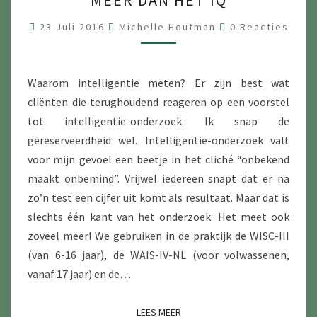
MÉÉR DAN HET IQ
T
E
R
23 Juli 2016
Michelle Houtman
0 Reacties
E
L
A
C
L
T
I
I
Waarom intelligentie meten? Er zijn best wat
E
G
cliënten die terughoudend reageren op een voorstel
S
E
tot intelligentie-onderzoek. Ik snap de
N
gereserveerdheid wel. Intelligentie-onderzoek valt
T
voor mijn gevoel een beetje in het cliché “onbekend
I
maakt onbemind”. Vrijwel iedereen snapt dat er na
E
zo’n test een cijfer uit komt als resultaat. Maar dat is
O
slechts één kant van het onderzoek. Het meet ook
N
zoveel meer! We gebruiken in de praktijk de WISC-III
D
(van 6-16 jaar), de WAIS-IV-NL (voor volwassenen,
E
vanaf 17 jaar) en de…
R
Z
LEES MEER
LEES MEER