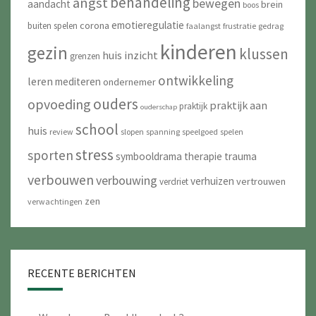
behandeling
angst
bewegen
aandacht
brein
boos
emotieregulatie
corona
buiten spelen
faalangst
frustratie
gedrag
kinderen
gezin
klussen
huis
inzicht
grenzen
ontwikkeling
leren
mediteren
ondernemer
ouders
opvoeding
praktijk aan
praktijk
ouderschap
school
huis
review
slopen
spanning
speelgoed
spelen
stress
sporten
symbooldrama
therapie
trauma
verbouwen
verbouwing
verhuizen
vertrouwen
verdriet
zen
verwachtingen
RECENTE BERICHTEN