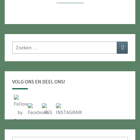
O
E
K
:
M
Zoeken
Zoeken
É
naar:
É
R
D
VOLG ONS EN DEEL ONS!
A
N
H
E
T
I
Q