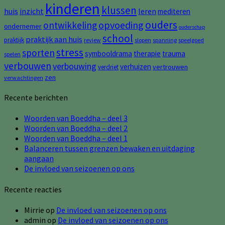
kinderen
klussen
huis
inzicht
leren
mediteren
ouders
opvoeding
ontwikkeling
ondernemer
ouderschap
school
praktijk aan huis
praktijk
review
slopen
spanning
speelgoed
stress
sporten
symbooldrama
therapie
trauma
spelen
verbouwen
verbouwing
verhuizen
vertrouwen
verdriet
zen
verwachtingen
Recente berichten
Woorden van Boeddha – deel 3
Woorden van Boeddha – deel 2
Woorden van Boeddha – deel 1
Balanceren tussen grenzen bewaken en uitdaging
aangaan
De invloed van seizoenen op ons
Recente reacties
Mirrie
op
De invloed van seizoenen op ons
admin
op
De invloed van seizoenen op ons