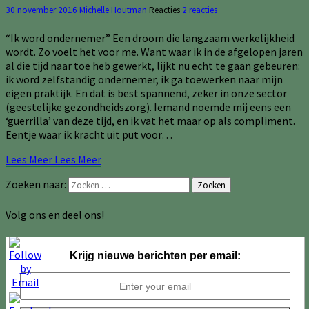
30 november 2016
Michelle Houtman
Reacties
2 reacties
“Ik word ondernemer” Een droom die langzaam werkelijkheid
wordt. Zo voelt het voor me. Want waar ik in de afgelopen jaren
al die tijd naar toe heb gewerkt, lijkt nu echt te gaan gebeuren:
ik word zelfstandig ondernemer, ik ga toewerken naar mijn
eigen praktijk. En dat is best spannend, zeker in onze sector
(geestelijke gezondheidszorg). Iemand noemde mij eens een
‘guerrilla’ van deze tijd, en ik vat het maar op als compliment.
Eentje waar ik kracht uit put voor…
Lees Meer
Lees Meer
Zoeken naar:
Zoeken
Volg ons en deel ons!
Krijg nieuwe berichten per email: