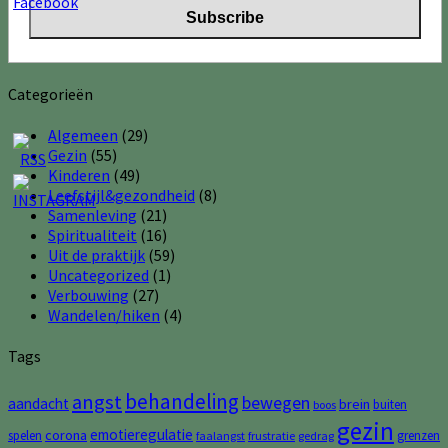
Categorieën
Algemeen
(29)
Gezin
(55)
Kinderen
(49)
Leefstijl&gezondheid
(8)
Samenleving
(21)
Spiritualiteit
(16)
Uit de praktijk
(59)
Uncategorized
(1)
Verbouwing
(27)
Wandelen/hiken
(4)
Tags
behandeling
angst
bewegen
aandacht
brein
buiten
boos
gezin
emotieregulatie
corona
spelen
grenzen
faalangst
frustratie
gedrag