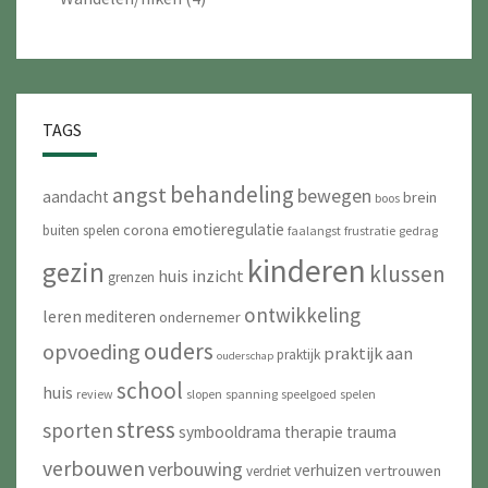
TAGS
behandeling
angst
bewegen
aandacht
brein
boos
emotieregulatie
corona
buiten spelen
faalangst
frustratie
gedrag
kinderen
gezin
klussen
huis
inzicht
grenzen
ontwikkeling
leren
mediteren
ondernemer
ouders
opvoeding
praktijk aan
praktijk
ouderschap
school
huis
review
slopen
spanning
speelgoed
spelen
stress
sporten
symbooldrama
therapie
trauma
verbouwen
verbouwing
verhuizen
vertrouwen
verdriet