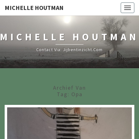
MICHELLE HOUTMAN
Togg
navig
MICHELLE HOUTMAN
Contact Via: Jijbentinzicht.com
Archief Van
Tag:
Opa