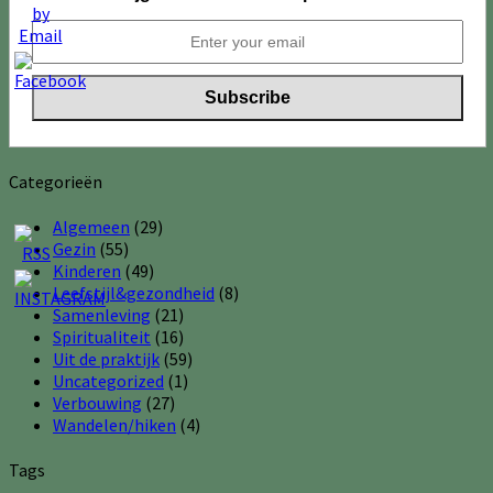
Categorieën
Algemeen
(29)
Gezin
(55)
Kinderen
(49)
Leefstijl&gezondheid
(8)
Samenleving
(21)
Spiritualiteit
(16)
Uit de praktijk
(59)
Uncategorized
(1)
Verbouwing
(27)
Wandelen/hiken
(4)
Tags