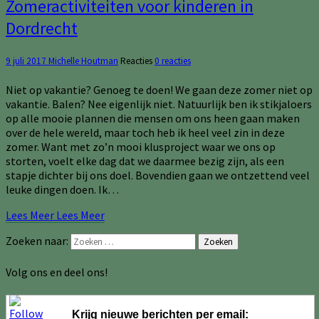
Zomeractiviteiten voor kinderen in
Dordrecht
9 juli 2017
Michelle Houtman
Reacties
0 reacties
Niet op vakantie? Genoeg te doen! We gaan deze zomer niet op
vakantie. Balen? Nee eigenlijk niet. Natuurlijk ben ik stikjaloers
op alle mooie plannen die mensen om ons heen gaan maken
over de hele wereld, maar toch heb ik heel veel zin in deze
zomer. Want met zo’n mooi klusproject waar we ons op
storten, voelt elke dag dat we daarmee bezig zijn, als een
stapje dichter bij ons doel. Bovendien gaan we ontzettend veel
leuke dingen doen. Ik…
Lees Meer
Lees Meer
Zoeken naar:
Zoeken
Volg ons en deel ons!
Krijg nieuwe berichten per email: