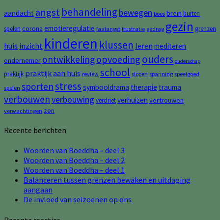
behandeling
angst
bewegen
aandacht
brein
buiten
boos
gezin
emotieregulatie
corona
spelen
grenzen
faalangst
frustratie
gedrag
kinderen
klussen
huis
inzicht
leren
mediteren
ouders
opvoeding
ontwikkeling
ondernemer
ouderschap
school
praktijk aan huis
praktijk
review
slopen
spanning
speelgoed
stress
sporten
symbooldrama
therapie
trauma
spelen
verbouwen
verbouwing
verhuizen
vertrouwen
verdriet
zen
verwachtingen
Recente berichten
Woorden van Boeddha – deel 3
Woorden van Boeddha – deel 2
Woorden van Boeddha – deel 1
Balanceren tussen grenzen bewaken en uitdaging
aangaan
De invloed van seizoenen op ons
Recente reacties