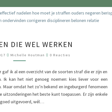
5
FEN DIE WEL WERKEN
S
T
R
017
Michelle Houtman
0 Reacties
E
R
A
C
A
T
 gaf ik al een overzicht van de soorten straf die er zijn en
I
F
E
n. Ik kan het niet genoeg noemen: kies liever voor een
S
F
fen. Maar omdat het zo’n bekend en ingeburgerd fenomeen
E
n de uitzonderingen het beste kunt toepassen. Er zijn enkele
N
s goed uitgevoerd, wél…
D