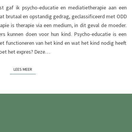
C
E
T
t gaf ik psycho-educatie en mediatietherapie aan een
I
G
E
at brutaal en opstandig gedrag, geclassificeerd met ODD
S
A
apie is therapie via een medium, in dit geval de moeder.
T
ers kunnen doen voor hun kind. Psycho-educatie is een
I
het functioneren van het kind en wat het kind nodig heeft
E
doet het expres? Deze…
V
E
LEES MEER
LEES MEER
A
A
N
D
A
C
H