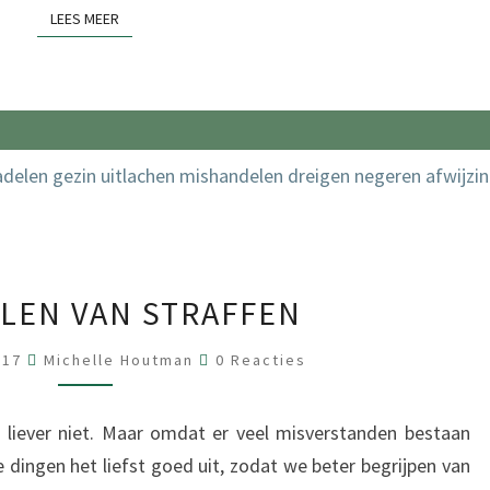
I
LEES MEER
LEES MEER
E
W
E
L
W
E
R
K
1
E
ELEN VAN STRAFFEN
1
N
N
R
017
Michelle Houtman
0 Reacties
E
A
A
C
D
T
f liever niet. Maar omdat er veel misverstanden bestaan
I
E
E
 dingen het liefst goed uit, zodat we beter begrijpen van
S
L