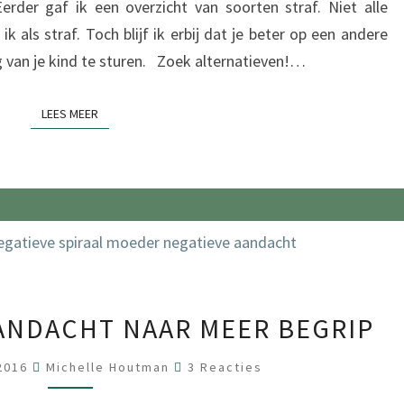
rder gaf ik een overzicht van soorten straf. Niet alle
E
ik als straf. Toch blijf ik erbij dat je beter op een andere
N
 van je kind te sturen. Zoek alternatieven!…
V
A
LEES MEER
LEES MEER
N
S
T
R
A
F
F
V
E
ANDACHT NAAR MEER BEGRIP
A
N
N
R
2016
Michelle Houtman
3 Reacties
E
N
A