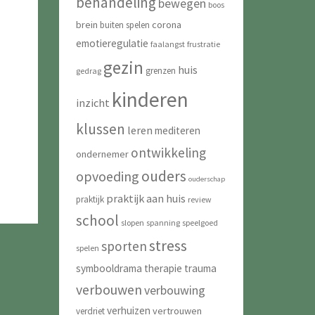
behandeling
bewegen
boos
brein
corona
buiten spelen
emotieregulatie
faalangst
frustratie
gezin
huis
grenzen
gedrag
kinderen
inzicht
klussen
leren
mediteren
ontwikkeling
ondernemer
ouders
opvoeding
ouderschap
praktijk aan huis
praktijk
review
school
slopen
spanning
speelgoed
stress
sporten
spelen
symbooldrama
therapie
trauma
verbouwen
verbouwing
verhuizen
vertrouwen
verdriet