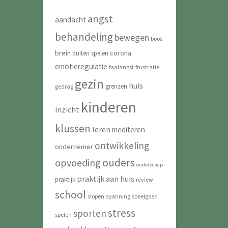
angst
aandacht
behandeling
bewegen
boos
brein
corona
buiten spelen
emotieregulatie
faalangst
frustratie
gezin
huis
grenzen
gedrag
kinderen
inzicht
klussen
leren
mediteren
ontwikkeling
ondernemer
ouders
opvoeding
ouderschap
praktijk aan huis
praktijk
review
school
slopen
spanning
speelgoed
stress
sporten
spelen