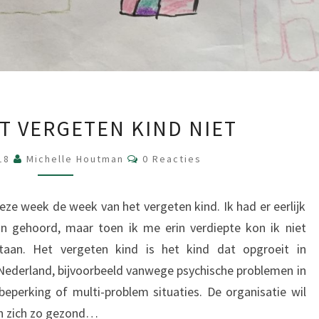
VERGEET
T VERGETEN KIND NIET
HET
VERGETEN
Reacties
018
Michelle Houtman
0 Reacties
KIND
NIET
eze week de week van het vergeten kind. Ik had er eerlijk
an gehoord, maar toen ik me erin verdiepte kon ik niet
staan. Het vergeten kind is het kind dat opgroeit in
ederland, bijvoorbeeld vanwege psychische problemen in
beperking of multi-problem situaties. De organisatie wil
en zich zo gezond…