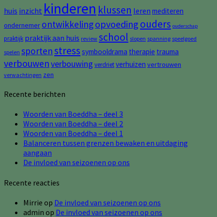
kinderen
klussen
huis
inzicht
leren
mediteren
ouders
opvoeding
ontwikkeling
ondernemer
ouderschap
school
praktijk aan huis
praktijk
review
slopen
spanning
speelgoed
stress
sporten
symbooldrama
therapie
trauma
spelen
verbouwen
verbouwing
verhuizen
vertrouwen
verdriet
zen
verwachtingen
Recente berichten
Woorden van Boeddha – deel 3
Woorden van Boeddha – deel 2
Woorden van Boeddha – deel 1
Balanceren tussen grenzen bewaken en uitdaging
aangaan
De invloed van seizoenen op ons
Recente reacties
Mirrie
op
De invloed van seizoenen op ons
admin
op
De invloed van seizoenen op ons