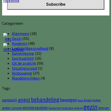
Categorieën
Algemeen
(29)
Gezin
(55)
Kinderen
(49)
Leefstijl&gezondheid
(8)
Samenleving
(21)
Spiritualiteit
(16)
Uit de praktijk
(59)
Uncategorized
(1)
Verbouwing
(27)
Wandelen/hiken
(4)
Tags
behandeling
angst
bewegen
aandacht
brein
buiten
boos
gezin
emotieregulatie
corona
spelen
grenzen
faalangst
frustratie
gedrag