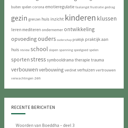
emotieregulatie
corona
buiten spelen
faalangst
frustratie
gedrag
kinderen
gezin
klussen
huis
inzicht
grenzen
ontwikkeling
leren
mediteren
ondernemer
ouders
opvoeding
praktijk aan
praktijk
ouderschap
school
huis
review
slopen
spanning
speelgoed
spelen
stress
sporten
symbooldrama
therapie
trauma
verbouwen
verbouwing
verhuizen
vertrouwen
verdriet
zen
verwachtingen
RECENTE BERICHTEN
Woorden van Boeddha – deel 3