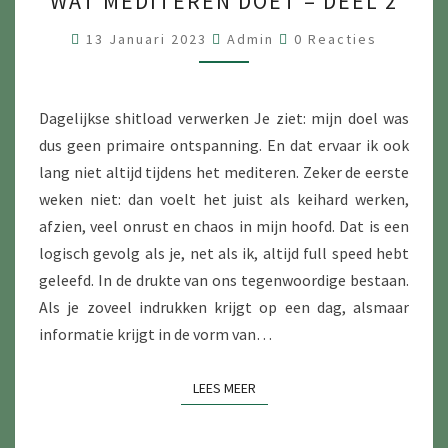
WAT MEDITEREN DOET – DEEL 2
MEDITEREN
DOET
Reacties
13 Januari 2023
Admin
0 Reacties
–
DEEL
2
Dagelijkse shitload verwerken Je ziet: mijn doel was
dus geen primaire ontspanning. En dat ervaar ik ook
lang niet altijd tijdens het mediteren. Zeker de eerste
weken niet: dan voelt het juist als keihard werken,
afzien, veel onrust en chaos in mijn hoofd. Dat is een
logisch gevolg als je, net als ik, altijd full speed hebt
geleefd. In de drukte van ons tegenwoordige bestaan.
Als je zoveel indrukken krijgt op een dag, alsmaar
informatie krijgt in de vorm van…
LEES MEER
LEES MEER