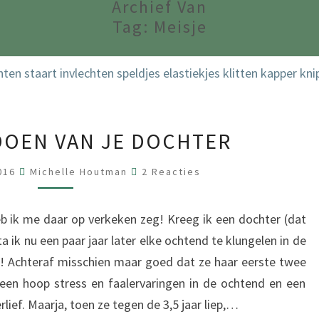
Archief Van
Tag:
Meisje
DE
DOEN VAN JE DOCHTER
HAREN
DOEN
Reacties
016
Michelle Houtman
2 Reacties
VAN
JE
b ik me daar op verkeken zeg! Kreeg ik een dochter (dat
DOCHTER
a ik nu een paar jaar later elke ochtend te klungelen in de
e! Achteraf misschien maar goed dat ze haar eerste twee
e een hoop stress en faalervaringen in de ochtend en een
ief. Maarja, toen ze tegen de 3,5 jaar liep,…