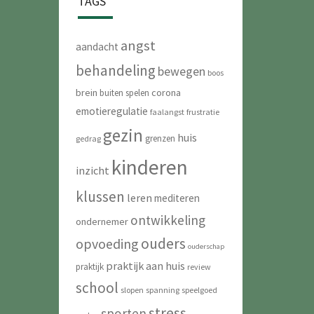
TAGS
angst
aandacht
behandeling
bewegen
boos
brein
corona
buiten spelen
emotieregulatie
faalangst
frustratie
gezin
huis
grenzen
gedrag
kinderen
inzicht
klussen
leren
mediteren
ontwikkeling
ondernemer
ouders
opvoeding
ouderschap
praktijk aan huis
praktijk
review
school
slopen
spanning
speelgoed
stress
sporten