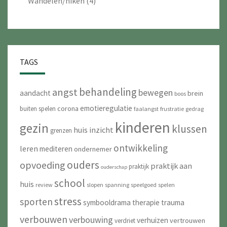
Wandelen/hiken
(4)
TAGS
behandeling
angst
bewegen
aandacht
brein
boos
emotieregulatie
corona
buiten spelen
faalangst
frustratie
gedrag
kinderen
gezin
klussen
huis
inzicht
grenzen
ontwikkeling
leren
mediteren
ondernemer
ouders
opvoeding
praktijk aan
praktijk
ouderschap
school
huis
review
slopen
spanning
speelgoed
spelen
stress
sporten
symbooldrama
therapie
trauma
verbouwen
verbouwing
verhuizen
vertrouwen
verdriet