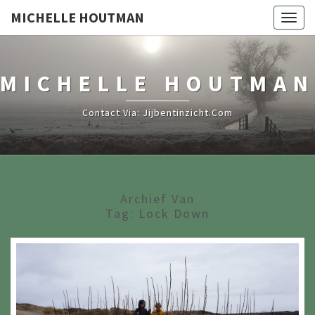
MICHELLE HOUTMAN
Togg
navig
MICHELLE HOUTMAN
Contact Via: Jijbentinzicht.com
Archief Van
Tag:
Lock Down