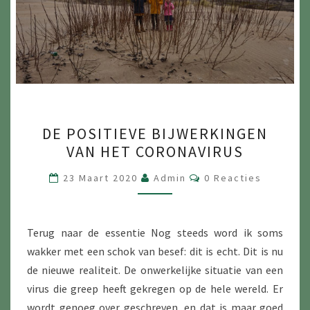
DE
DE POSITIEVE BIJWERKINGEN
POSITIEVE
VAN HET CORONAVIRUS
BIJWERKINGEN
VAN
Reacties
23 Maart 2020
Admin
0 Reacties
HET
CORONAVIRUS
Terug naar de essentie Nog steeds word ik soms
wakker met een schok van besef: dit is echt. Dit is nu
de nieuwe realiteit. De onwerkelijke situatie van een
virus die greep heeft gekregen op de hele wereld. Er
wordt genoeg over geschreven, en dat is maar goed