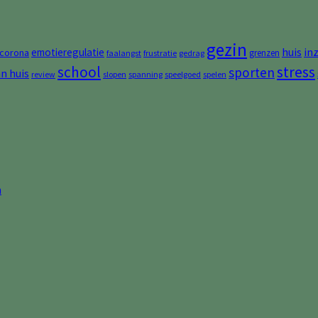
gezin
huis
in
emotieregulatie
corona
grenzen
faalangst
frustratie
gedrag
stress
school
sporten
an huis
review
slopen
spanning
speelgoed
spelen
n