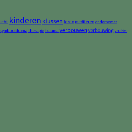
kinderen
klussen
zicht
leren
mediteren
ondernemer
verbouwen
verbouwing
symbooldrama
therapie
trauma
verdriet