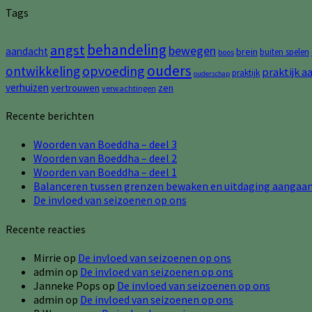
Tags
behandeling
angst
bewegen
aandacht
brein
buiten spelen
boos
ouders
opvoeding
ontwikkeling
praktijk a
praktijk
ouderschap
verhuizen
vertrouwen
zen
verwachtingen
Recente berichten
Woorden van Boeddha – deel 3
Woorden van Boeddha – deel 2
Woorden van Boeddha – deel 1
Balanceren tussen grenzen bewaken en uitdaging aangaa
De invloed van seizoenen op ons
Recente reacties
Mirrie
op
De invloed van seizoenen op ons
admin
op
De invloed van seizoenen op ons
Janneke Pops
op
De invloed van seizoenen op ons
admin
op
De invloed van seizoenen op ons