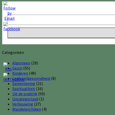
Categorieën
Algemeen
(29)
Gezin
(55)
Kinderen
(49)
Leefstijl&gezondheid
(8)
Samenleving
(21)
Spiritualiteit
(16)
Uit de praktijk
(59)
Uncategorized
(1)
Verbouwing
(27)
Wandelen/hiken
(4)