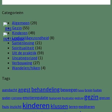
Categorieën
Algemeen
(29)
Gezin
(55)
Kinderen
(49)
Leefstijl&gezondheid
(8)
Samenleving
(21)
Spiritualiteit
(16)
Uit de praktijk
(59)
Uncategorized
(1)
Verbouwing
(27)
Wandelen/hiken
(4)
Tags
behandeling
angst
bewegen
aandacht
brein
buiten
boos
gezin
emotieregulatie
corona
spelen
grenzen
faalangst
frustratie
gedrag
kinderen
klussen
huis
inzicht
leren
mediteren