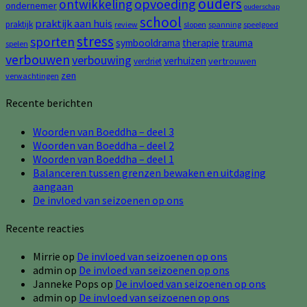
ouders
opvoeding
ontwikkeling
ondernemer
ouderschap
school
praktijk aan huis
praktijk
review
slopen
spanning
speelgoed
stress
sporten
symbooldrama
therapie
trauma
spelen
verbouwen
verbouwing
verhuizen
vertrouwen
verdriet
zen
verwachtingen
Recente berichten
Woorden van Boeddha – deel 3
Woorden van Boeddha – deel 2
Woorden van Boeddha – deel 1
Balanceren tussen grenzen bewaken en uitdaging
aangaan
De invloed van seizoenen op ons
Recente reacties
Mirrie
op
De invloed van seizoenen op ons
admin
op
De invloed van seizoenen op ons
Janneke Pops
op
De invloed van seizoenen op ons
admin
op
De invloed van seizoenen op ons