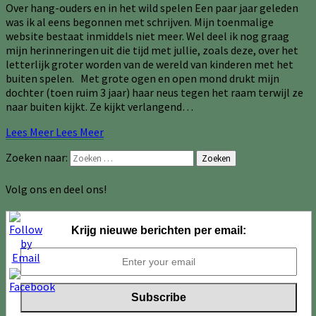
Over hang-ouders en in het wild spelen Een paar jaar geleden
was ik al eens begonnen met schrijven. Mijn toenmalige
website bestaat inmiddels niet meer. Wel deel ik nog graag
mijn herinneringen uit die tijd met jullie, zoals deze, over het
letterlijk groter worden van de wereld van kinderen met het
buiten spelen. Met grote ogen en open mond drukt mijn
dochter (toen ruim 3 jaar) haar neus tegen het raam terwijl ze
naar buiten kijkt. Ze kijkt verlangend…
Lees Meer
Lees Meer
Zoeken naar:
Zoeken
Volg ons en deel ons!
Krijg nieuwe berichten per email: