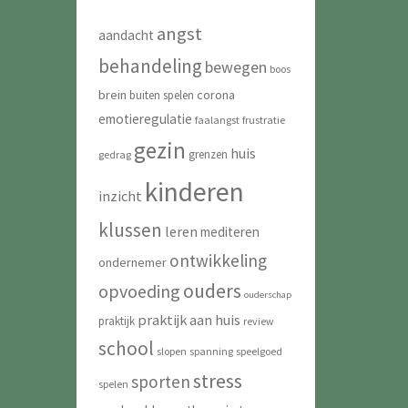
angst
aandacht
behandeling
bewegen
boos
brein
corona
buiten spelen
emotieregulatie
faalangst
frustratie
gezin
huis
grenzen
gedrag
kinderen
inzicht
klussen
leren
mediteren
ontwikkeling
ondernemer
ouders
opvoeding
ouderschap
praktijk aan huis
praktijk
review
school
slopen
spanning
speelgoed
stress
sporten
spelen