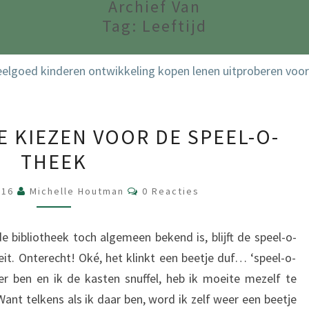
Archief Van
Tag:
Leeftijd
9
E KIEZEN VOOR DE SPEEL-O-
REDENEN
THEEK
OM
TE
Reacties
016
Michelle Houtman
0 Reacties
KIEZEN
VOOR
e bibliotheek toch algemeen bekend is, blijft de speel-o-
DE
eit. Onterecht! Oké, het klinkt een beetje duf… ‘speel-o-
SPEEL-
er ben en ik de kasten snuffel, heb ik moeite mezelf te
O-
ant telkens als ik daar ben, word ik zelf weer een beetje
THEEK