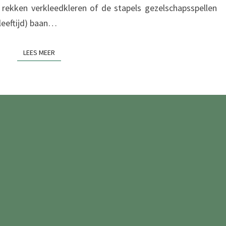
 rekken verkleedkleren of de stapels gezelschapsspellen
 leeftijd) baan…
LEES MEER
LEES MEER