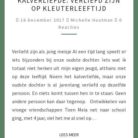
KALVERLIEFDE: VERLIEFD ZIJN
VERLIEFD
OP KLEUTERLEEFTIJD
ZIJN
OP
Reactie
16 December 2017
Michelle Houtman
0
KLEUTERLEEFTIJD
Reacties
Verliefd zijn als jong meisje Al een tijd lang speelt er
iets bijzonders bij onze oudste dochter. Iets wat ik
totaal niet herken uit mijn eigen jeugd, althans niet
op deze leeftijd. Noem het kalverliefde, maar onze
oudste dochter is al jarenlang verliefd op dezelfde
persoon. En niets komt tussen hen in te staan. Geen
andere persoon kan daar tegenop. Ontwikkelen van
vroege vriendschappen Toen Meia net naar school
ging, met 4 jaar, viel het me al snel op…
LEES MEER
LEES MEER