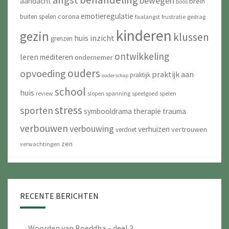
angst
bewegen
aandacht
brein
boos
emotieregulatie
corona
buiten spelen
faalangst
frustratie
gedrag
kinderen
gezin
klussen
huis
inzicht
grenzen
ontwikkeling
leren
mediteren
ondernemer
ouders
opvoeding
praktijk aan
praktijk
ouderschap
school
huis
review
slopen
spanning
speelgoed
spelen
stress
sporten
symbooldrama
therapie
trauma
verbouwen
verbouwing
verhuizen
vertrouwen
verdriet
zen
verwachtingen
RECENTE BERICHTEN
Woorden van Boeddha – deel 3