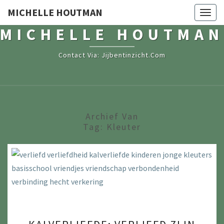
MICHELLE HOUTMAN
Togg
navig
MICHELLE HOUTMAN
Contact Via: Jijbentinzicht.com
Archief Van
Tag:
Kleuter
KALVERLIEFDE: