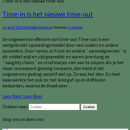
Time-in is het nieuwe time-out
Time-in is het nieuwe time-out
14 april 2018
Michelle Houtman
Reacties
2 reacties
De ongewenste effecten van time-out Time-out is een
veelgebruikt opvoedingsmiddel door veel ouders en andere
opvoeders. Door nanny Jo Frost en andere ´opvoedgoeroes´ is
dit middel wijd en zijd gepredikt en waren jarenlang de
´naughty chairs´ en strafmatjes niet aan te slepen. Als je het
maar consequent genoeg toepaste, dan hield al dat
ongewenste gedrag vanzelf wel op. Zo was het idee. En heel
vaak werkte het ook zo: het kind gaf op en driftbuien
bedaarden, waarna de draad weer…
Lees Meer
Lees Meer
Zoeken naar:
Zoeken
Volg ons en deel ons!