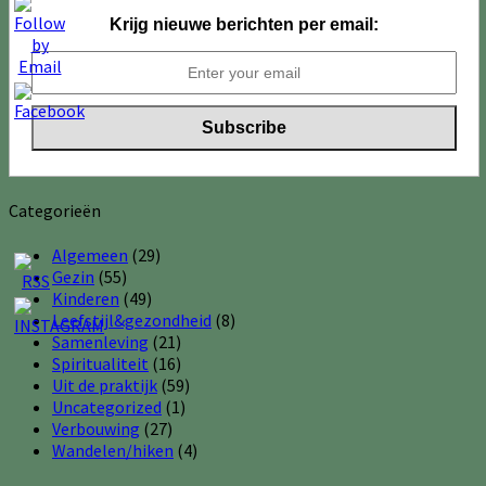
Krijg nieuwe berichten per email:
Categorieën
Algemeen
(29)
Gezin
(55)
Kinderen
(49)
Leefstijl&gezondheid
(8)
Samenleving
(21)
Spiritualiteit
(16)
Uit de praktijk
(59)
Uncategorized
(1)
Verbouwing
(27)
Wandelen/hiken
(4)