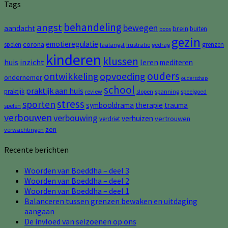
Tags
behandeling
angst
bewegen
aandacht
brein
buiten
boos
gezin
emotieregulatie
corona
spelen
grenzen
faalangst
frustratie
gedrag
kinderen
klussen
huis
inzicht
leren
mediteren
ouders
opvoeding
ontwikkeling
ondernemer
ouderschap
school
praktijk aan huis
praktijk
review
slopen
spanning
speelgoed
stress
sporten
symbooldrama
therapie
trauma
spelen
verbouwen
verbouwing
verhuizen
vertrouwen
verdriet
zen
verwachtingen
Recente berichten
Woorden van Boeddha – deel 3
Woorden van Boeddha – deel 2
Woorden van Boeddha – deel 1
Balanceren tussen grenzen bewaken en uitdaging
aangaan
De invloed van seizoenen op ons